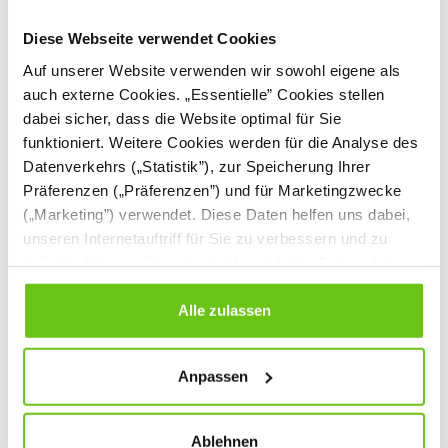
Diese Webseite verwendet Cookies
Auf unserer Website verwenden wir sowohl eigene als
auch externe Cookies. „Essentielle” Cookies stellen
dabei sicher, dass die Website optimal für Sie
funktioniert. Weitere Cookies werden für die Analyse des
Datenverkehrs („Statistik”), zur Speicherung Ihrer
Präferenzen („Präferenzen”) und für Marketingzwecke
Hortraum mit Sitzen Nexa
(„Marketing”) verwendet. Diese Daten helfen uns dabei,
unseren Internetauftriff für Sie zu verbessern und zu
WIZ-SZK-MB-0094
Produktnummer:
individualisieren. Sie entscheiden dabei selbst, welche
Cookies Sie erlauben. Verweigern Sie Ihre Zustimmung,
wählen Sie „Alle ablehnen” – in diesem Fall werden nur
Alle zulassen
Daten verarbeitet, die für den Besuch unserer Website
absolut notwendig sind. Sie können Ihre Auswahl zudem
Anpassen
jederzeit ändern, indem Sie auf die Schaltfläche unten
links klicken. Weitere Informationen zur Datennutzung
finden Sie in unseren
Datenschutzrichtlinien
.
Ablehnen