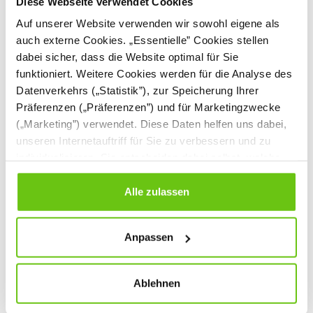
Diese Webseite verwendet Cookies
Auf unserer Website verwenden wir sowohl eigene als
auch externe Cookies. „Essentielle” Cookies stellen
dabei sicher, dass die Website optimal für Sie
funktioniert. Weitere Cookies werden für die Analyse des
Datenverkehrs („Statistik”), zur Speicherung Ihrer
Präferenzen („Präferenzen”) und für Marketingzwecke
(„Marketing”) verwendet. Diese Daten helfen uns dabei,
unseren Internetauftriff für Sie zu verbessern und zu
Bürostuhl Navigo, mit
Bürostuhl Perfect,
individualisieren. Sie entscheiden dabei selbst, welche
Armlehnen
mit Armlehnen
Cookies Sie erlauben. Verweigern Sie Ihre Zustimmung,
048267
048268-1
Produktnummer:
Produktnummer:
wählen Sie „Alle ablehnen” – in diesem Fall werden nur
Alle zulassen
Daten verarbeitet, die für den Besuch unserer Website
649,90 €
239,90 €
absolut notwendig sind. Sie können Ihre Auswahl zudem
Anpassen
jederzeit ändern, indem Sie auf die Schaltfläche unten
links klicken. Weitere Informationen zur Datennutzung
finden Sie in unseren
Datenschutzrichtlinien
.
Ablehnen