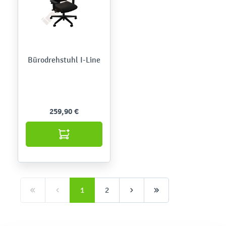
Bürodrehstuhl I-Line
259,90 €
1
2