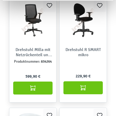
Drehstuhl Milla mit
Drehstuhl R SMART
Netzrückenteil und
mikro
hvstb. Armlehnen
834264
Produktnummer:
229,90 €
599,90 €