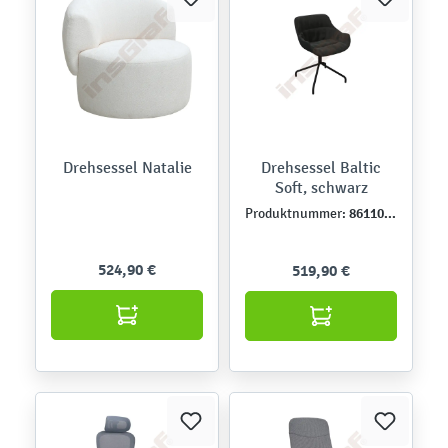
Drehsessel Natalie
Drehsessel Baltic
Soft, schwarz
861108-1
Produktnummer:
524,90 €
519,90 €