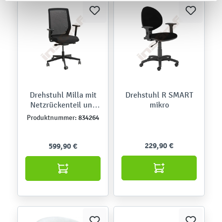
Drehstuhl Milla mit
Drehstuhl R SMART
Netzrückenteil und
mikro
hvstb. Armlehnen
834264
Produktnummer:
229,90 €
599,90 €