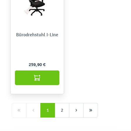
Bürodrehstuhl I-Line
259,90 €
1
2