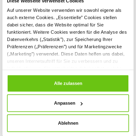
Diese Webseite verwendet Cookies
Auf unserer Website verwenden wir sowohl eigene als
auch externe Cookies. „Essentielle” Cookies stellen
dabei sicher, dass die Website optimal für Sie
funktioniert. Weitere Cookies werden für die Analyse des
Datenverkehrs („Statistik”), zur Speicherung Ihrer
Präferenzen („Präferenzen”) und für Marketingzwecke
(„Marketing”) verwendet. Diese Daten helfen uns dabei,
unseren Internetauftriff für Sie zu verbessern und zu
Bürostuhl Navigo, mit
Bürostuhl Perfect,
individualisieren. Sie entscheiden dabei selbst, welche
Armlehnen
mit Armlehnen
Cookies Sie erlauben. Verweigern Sie Ihre Zustimmung,
048267
048268-1
Produktnummer:
Produktnummer:
wählen Sie „Alle ablehnen” – in diesem Fall werden nur
Alle zulassen
Daten verarbeitet, die für den Besuch unserer Website
649,90 €
239,90 €
absolut notwendig sind. Sie können Ihre Auswahl zudem
Anpassen
jederzeit ändern, indem Sie auf die Schaltfläche unten
links klicken. Weitere Informationen zur Datennutzung
finden Sie in unseren
Datenschutzrichtlinien
.
Ablehnen