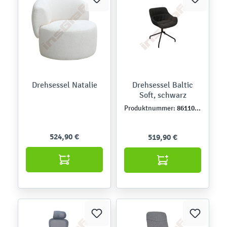
Drehsessel Natalie
Drehsessel Baltic
Soft, schwarz
861108-1
Produktnummer:
524,90 €
519,90 €