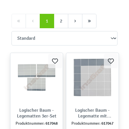
1
2
Logischer Baum -
Logischer Baum -
Legematten 3er-Set
Legematte mit
Koordinatensystem
617048
617047
Produktnummer:
Produktnummer: