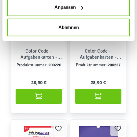
absolut notwendig sind. Sie können Ihre Auswahl zudem
Anpassen
jederzeit ändern, indem Sie auf die Schaltfläche unten
links klicken. Weitere Informationen zur Datennutzung
finden Sie in unseren
Datenschutzrichtlinien
.
Ablehnen
Color Code –
Color Code –
Aufgabenkarten -
Aufgabenkarten -
Zahlen von 1 bis 6
Großbuchstaben
200226
200227
Produktnummer:
Produktnummer:
28,90 €
28,90 €