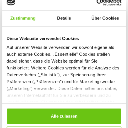
Zustimmung
Details
Über Cookies
Diese Webseite verwendet Cookies
Auf unserer Website verwenden wir sowohl eigene als
Schachspiel
Color Code –
auch externe Cookies. „Essentielle” Cookies stellen
Aufgabenkarten -
dabei sicher, dass die Website optimal für Sie
Groß- und
041170
200228
Produktnummer:
Produktnummer:
funktioniert. Weitere Cookies werden für die Analyse des
Kleinbuchstaben
Datenverkehrs („Statistik”), zur Speicherung Ihrer
Präferenzen („Präferenzen”) und für Marketingzwecke
15,90 €
28,90 €
(„Marketing”) verwendet. Diese Daten helfen uns dabei,
unseren Internetauftriff für Sie zu verbessern und zu
individualisieren. Sie entscheiden dabei selbst, welche
Cookies Sie erlauben. Verweigern Sie Ihre Zustimmung,
wählen Sie „Alle ablehnen” – in diesem Fall werden nur
Alle zulassen
Daten verarbeitet, die für den Besuch unserer Website