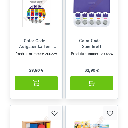
Color Code –
Color Code –
Aufgabenkarten -
Spielbrett
Zahlen von 1 bis 3
200225
200224
Produktnummer:
Produktnummer:
28,90 €
32,90 €