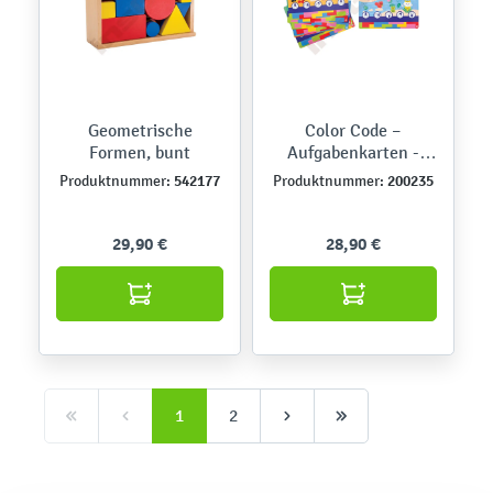
Geometrische
Color Code –
Formen, bunt
Aufgabenkarten -
Räumliche
542177
200235
Produktnummer:
Produktnummer:
Orientierung
29,90 €
28,90 €
1
2