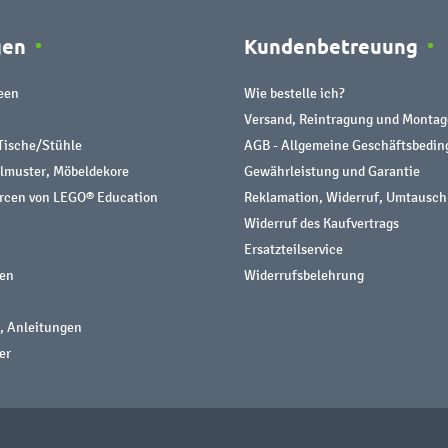
gen
Kundenbetreuung
een
Wie bestelle ich?
Versand, Reintragung und Montag
Tische/Stühle
AGB - Allgemeine Geschäftsbedi
almuster, Möbeldekore
Gewährleistung und Garantie
urcen von LEGO® Education
Reklamation, Widerruf, Umtausch
Widerruf des Kaufvertrags
Ersatzteilservice
nen
Widerrufsbelehrung
, Anleitungen
er