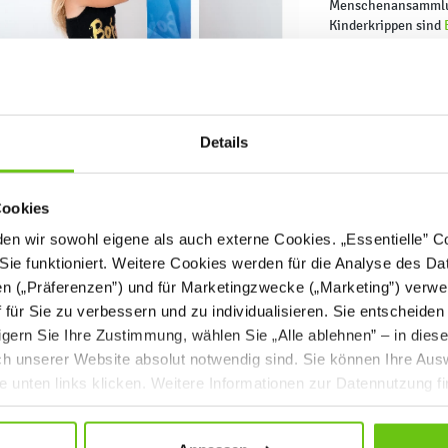
Menschenansammlung
Kinderkrippen sind
Mahlzeiten einnehm
diesem Grund finde
Flächendesinfektion
jedem Bereich und in
unser Angebot zu n
Details
Desinfektionsmittel 
nur bakterizid, son
Flüssigkeiten basie
Cookies
 Haut effektiv und trocknen diese dank des enthaltenen Glycerins nicht au
hnen sich durch hohe Ergiebigkeit und hervorragende Wirksamkeit aus.
n wir sowohl eigene als auch externe Cookies. „Essentielle” Coo
Sie funktioniert. Weitere Cookies werden für die Analyse des Dat
sinfektionsmitteln, mit denen sich vor allem jede Kinderkrippe, aber auch 
n, ausstatten sollte, haben wir außerdem eine große Auswahl an Spendern 
en („Präferenzen”) und für Marketingzwecke („Marketing”) verwe
hhaltern, Visieren und Schutzmasken vorbereitet. Wir empfehlen auch we
ff für Sie zu verbessern und zu individualisieren. Sie entscheiden
 die sich in jeder Betreuungseinrichtung bewährt.
gern Sie Ihre Zustimmung, wählen Sie „Alle ablehnen” – in dies
uch unserer Website absolut notwendig sind. Sie können Ihre Aus
he unten links klicken. Weitere Informationen zur Datennutzung f