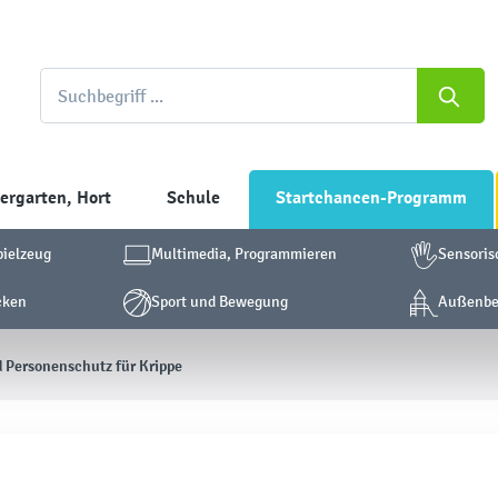
ergarten, Hort
Schule
Startchancen-Programm
pielzeug
Multimedia, Programmieren
Sensoris
cken
Sport und Bewegung
Außenber
d Personenschutz für Krippe