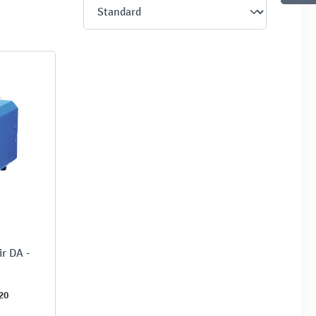
r DA -
20