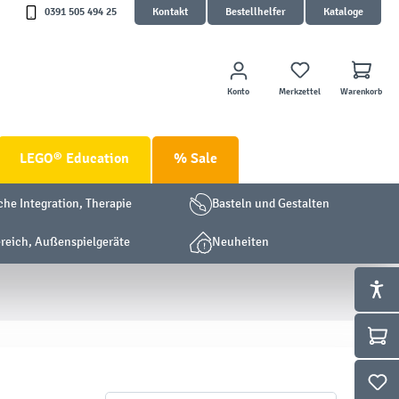
0391 505 494 25
Kontakt
Bestellhelfer
Kataloge
Konto
Merkzettel
Warenkorb
LEGO® Education
% Sale
che Integration, Therapie
Basteln und Gestalten
eich, Außenspielgeräte
Neuheiten