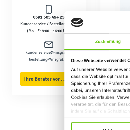
0391 505 494 25
Kundenservice / Bestellannahme
(Mo – Fr 8:00 – 16:00 Uhr)
Zustimmung
kundenservice@insgraf.de
bestellung@insgraf.de
Diese Webseite verwendet 
auch die
und zeic
Auf unserer Website verwende
dass die Website optimal für 
Neben De
Ihre Berater vor Ort
aufhalte
Speicherung Ihrer Präferenz
Handschu
dabei, unseren Internetauftri
Insgraf,
Cookies Sie erlauben. Verwei
verarbeitet, die für den Bes
indem Sie auf die Schaltfläc
Datenschutzrichtlinien
.