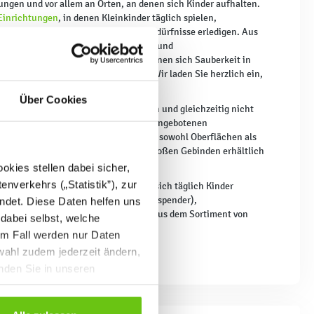
en und vor allem an Orten, an denen sich Kinder aufhalten.
Einrichtungen
, in denen Kleinkinder täglich spielen,
en und auch ihre physiologischen Bedürfnisse erledigen. Aus
n Sie in unserem
Online-Shop
Hände- und
smittel zu attraktiven Preisen, mit denen sich Sauberkeit in
 jeder Situation sicherstellen lässt. Wir laden Sie herzlich ein,
utzen.
Über Cookies
in der Kinderkrippe sollten sicher sein und gleichzeitig nicht
dern auch viruzid wirken. Die von uns angebotenen
ren auf Ethylalkohol. Sie desinfizieren sowohl Oberflächen als
s. Die empfohlenen Produkte sind in großen Gebinden erhältlich
kies stellen dabei sicher,
enverkehrs („Statistik”), zur
viele andere Einrichtungen, in denen sich täglich Kinder
(darunter auch praktische Ellenbogenspender),
ndet. Diese Daten helfen uns
itere persönliche Schutzausrüstung aus dem Sortiment von
 dabei selbst, welche
em Fall werden nur Daten
wahl zudem jederzeit ändern,
inden Sie in unseren