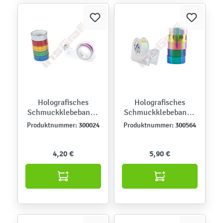
Holografisches
Holografisches
Schmuckklebeband -
Schmuckklebeband -
Set 1
Set 2
300024
300564
Produktnummer:
Produktnummer:
4,20 €
5,90 €