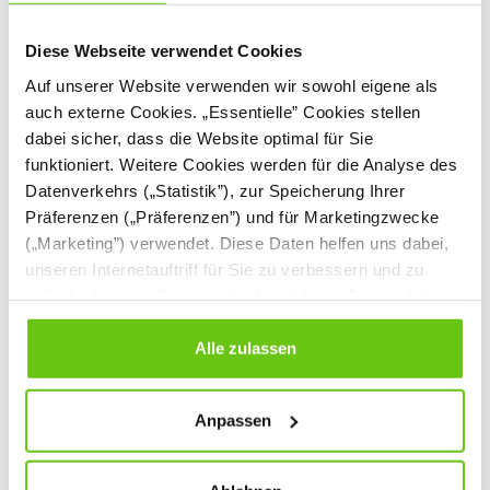
Diese Webseite verwendet Cookies
Auf unserer Website verwenden wir sowohl eigene als
auch externe Cookies. „Essentielle” Cookies stellen
dabei sicher, dass die Website optimal für Sie
funktioniert. Weitere Cookies werden für die Analyse des
Abdeckband -
Abdeckband -
Datenverkehrs („Statistik”), zur Speicherung Ihrer
hellgrün
dunkelblau
Präferenzen („Präferenzen”) und für Marketingzwecke
610377
610376
Produktnummer:
Produktnummer:
(„Marketing”) verwendet. Diese Daten helfen uns dabei,
unseren Internetauftriff für Sie zu verbessern und zu
5,90 €
5,90 €
individualisieren. Sie entscheiden dabei selbst, welche
Cookies Sie erlauben. Verweigern Sie Ihre Zustimmung,
wählen Sie „Alle ablehnen” – in diesem Fall werden nur
Alle zulassen
Daten verarbeitet, die für den Besuch unserer Website
absolut notwendig sind. Sie können Ihre Auswahl zudem
Anpassen
jederzeit ändern, indem Sie auf die Schaltfläche unten
links klicken. Weitere Informationen zur Datennutzung
finden Sie in unseren
Datenschutzrichtlinien
.