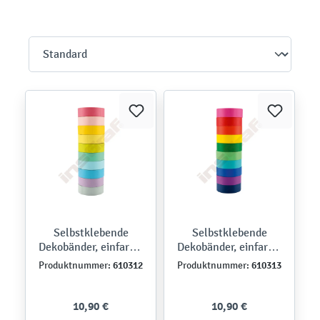
Selbstklebende
Selbstklebende
Dekobänder, einfarbig
Dekobänder, einfarbig
- pastell
- kräftige Farbtöne
610312
610313
Produktnummer:
Produktnummer:
10,90 €
10,90 €