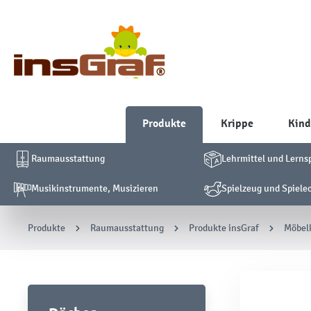
Produkte
Krippe
Kind
Raumausstattung
Lehrmittel und Lerns
Musikinstrumente, Musizieren
Spielzeug und Spiele
Produkte
Raumausstattung
Produkte insGraf
Möbelk