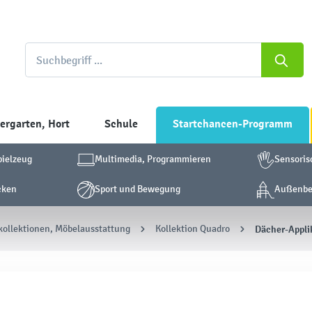
ergarten, Hort
Schule
Startchancen-Programm
pielzeug
Multimedia, Programmieren
Sensoris
cken
Sport und Bewegung
Außenber
ollektionen, Möbelausstattung
Kollektion Quadro
Dächer-Appli