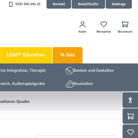
0391 505 494 25
Kontakt
Bestellhelfer
Kataloge
Konto
Merkzettel
Warenkorb
LEGO® Education
% Sale
che Integration, Therapie
Basteln und Gestalten
eich, Außenspielgeräte
Neuheiten
kationen Quadro