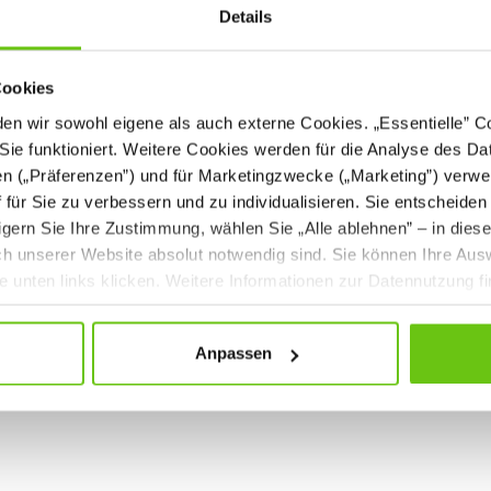
Details
Cookies
Quadro - Regalbrett, B 116
Quadro - Regalbrett, 
n wir sowohl eigene als auch externe Cookies. „Essentielle” Coo
Sie funktioniert. Weitere Cookies werden für die Analyse des Dat
en („Präferenzen”) und für Marketingzwecke („Marketing”) verwe
092237
0929
Produktnummer:
Produktnummer:
ff für Sie zu verbessern und zu individualisieren. Sie entscheiden
gern Sie Ihre Zustimmung, wählen Sie „Alle ablehnen” – in dies
uch unserer Website absolut notwendig sind. Sie können Ihre Aus
he unten links klicken. Weitere Informationen zur Datennutzung f
49,00 €
39,00 €
Anpassen