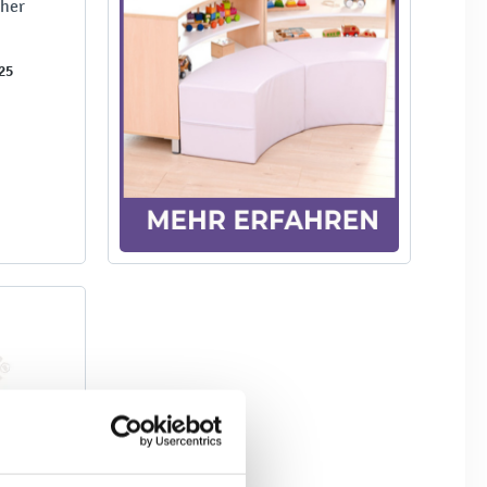
cher
25