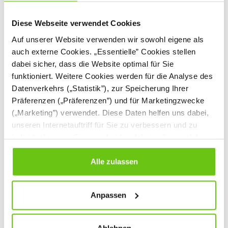
Diese Webseite verwendet Cookies
Auf unserer Website verwenden wir sowohl eigene als
auch externe Cookies. „Essentielle” Cookies stellen
dabei sicher, dass die Website optimal für Sie
funktioniert. Weitere Cookies werden für die Analyse des
Datenverkehrs („Statistik”), zur Speicherung Ihrer
Präferenzen („Präferenzen”) und für Marketingzwecke
(„Marketing”) verwendet. Diese Daten helfen uns dabei,
unseren Internetauftriff für Sie zu verbessern und zu
individualisieren. Sie entscheiden dabei selbst, welche
Flexi Dach, Grünes
Cookies Sie erlauben. Verweigern Sie Ihre Zustimmung,
Haus mit Welle
wählen Sie „Alle ablehnen” – in diesem Fall werden nur
Alle zulassen
092621
Produktnummer:
Daten verarbeitet, die für den Besuch unserer Website
absolut notwendig sind. Sie können Ihre Auswahl zudem
178,90 €
Anpassen
jederzeit ändern, indem Sie auf die Schaltfläche unten
links klicken. Weitere Informationen zur Datennutzung
finden Sie in unseren
Datenschutzrichtlinien
.