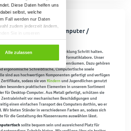
ndet. Diese Daten helfen uns
 dabei selbst, welche
em Fall werden nur Daten
wahl zudem jederzeit ändern,
 Computertische für Computer /
inden Sie in unseren
 muss mit der technologischen Entwicklung Schritt halten.
Alle zulassen
immer mehr Multimedia-Räume und Informatiklabore. Unser
und Ausstattung für diese Art von Klassenräumen. Dazu gehören
nd ergonomische Schreibtische, Computertische sowie
lle sind aus hochwertigen Komponenten gefertigt und verfügen
Zertifikate, sodass sie von
Kindern
und Jugendlichen genutzt
den besonders praktischen Elementen in unserem Sortiment
er für Desktop-Computer. Aus Metall gefertigt, schützen sie
te Zentraleinheit vor mechanischen Beschädigungen und
eitig einen einfachen Transport des Computers dorthin, wo er
d. Wir bieten Ständer in verschiedenen Farben an, sodass sich
te für die Gestaltung des Klassenraums auswählen lässt.
mputertisch
sollte bequem sein und ausreichend Platz für
nd notwendiges Zubehör bieten. Wir verfügen über ein breites