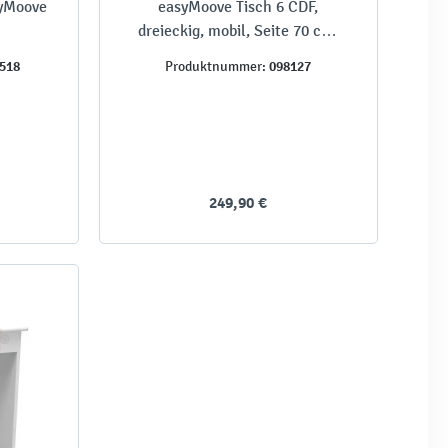
syMoove
easyMoove Tisch 6 CDF,
dreieckig, mobil, Seite 70 cm,
TH 76 cm
518
098127
Produktnummer:
249,90 €