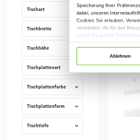
Speicherung Ihrer Präferenz
Tischart
dabei, unseren Internetauftri
Cookies Sie erlauben. Verwei
verarbeitet, die für den Bes
Tischbreite
indem Sie auf die Schaltfläc
Datenschutzrichtlinien
.
Tischhöhe
Ablehnen
Tischplattenart
Tischplattenfarbe
Tischplattenform
Tischtiefe