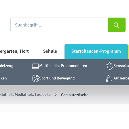
ergarten, Hort
Schule
Startchancen-Programm
pielzeug
Multimedia, Programmieren
Sensoris
cken
Sport und Bewegung
Außenber
bliothek, Mediathek, Leseecke
Computertische