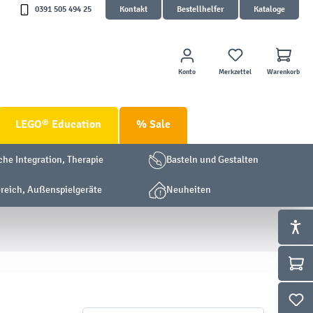
0391 505 494 25
Kontakt
Bestellhelfer
Kataloge
Konto
Merkzettel
Warenkorb
LEGO® Education
% Sale
che Integration, Therapie
Basteln und Gestalten
eich, Außenspielgeräte
Neuheiten