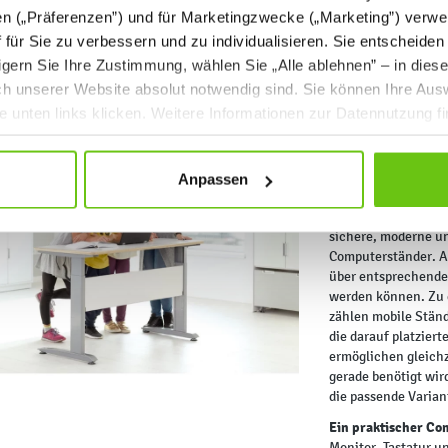
en („Präferenzen”) und für Marketingzwecke („Marketing”) verwe
ff für Sie zu verbessern und zu individualisieren. Sie entscheiden
gern Sie Ihre Zustimmung, wählen Sie „Alle ablehnen” – in dies
uch unserer Website absolut notwendig sind. Sie können Ihre Aus
Ständer und
he unten links klicken. Weitere Informationen zur Datennutzung f
Laptops
Die moderne Schule
Anpassen
Deshalb entstehen 
Shop bietet Möbel 
sichere, moderne u
Computerständer. A
über entsprechende 
werden können. Zu 
zählen mobile Ständ
die darauf platzier
ermöglichen gleichz
gerade benötigt wir
die passende Varian
Ein praktischer Co
Monitor, Tastatur u