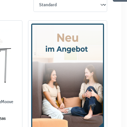
syMoove
586