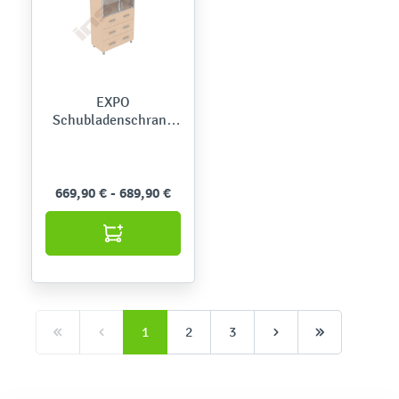
EXPO
Schubladenschrank
185 mit Glasvitrine,
Alurahmen,Ahorn E
669,90 € - 689,90 €
1
2
3