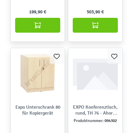
Fächern
199,90 €
503,90 €
Expo Unterschrank 80
EXPO Konferenztisch,
für Kopiergerät
rund, TH 76 - Ahorn
Jylland
094302
Produktnummer: