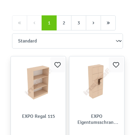
1
2
3
EXPO Regal 115
EXPO
Eigentumsschrank
185 mit 10
abschließbaren