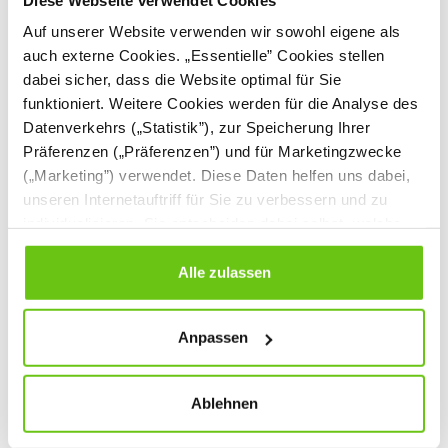
Auf unserer Website verwenden wir sowohl eigene als
auch externe Cookies. „Essentielle” Cookies stellen
dabei sicher, dass die Website optimal für Sie
funktioniert. Weitere Cookies werden für die Analyse des
Datenverkehrs („Statistik”), zur Speicherung Ihrer
Präferenzen („Präferenzen”) und für Marketingzwecke
(„Marketing”) verwendet. Diese Daten helfen uns dabei,
unseren Internetauftriff für Sie zu verbessern und zu
Grande Hochschrank
Grande Hochschrank
individualisieren. Sie entscheiden dabei selbst, welche
XL, mit Sitznische SH
XL, mit Sitznische SH
Cookies Sie erlauben. Verweigern Sie Ihre Zustimmung,
22 cm
57 cm
wählen Sie „Alle ablehnen” – in diesem Fall werden nur
Alle zulassen
Daten verarbeitet, die für den Besuch unserer Website
1.679,90 €
1.784,90 €
absolut notwendig sind. Sie können Ihre Auswahl zudem
Anpassen
jederzeit ändern, indem Sie auf die Schaltfläche unten
links klicken. Weitere Informationen zur Datennutzung
finden Sie in unseren
Datenschutzrichtlinien
.
Ablehnen