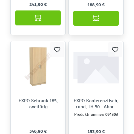
241,90 €
188,90 €
EXPO Schrank 185,
EXPO Konferenztisch,
zweitürig
rund, TH 50 - Ahorn
Jylland
094303
Produktnummer:
346,90 €
153,90 €