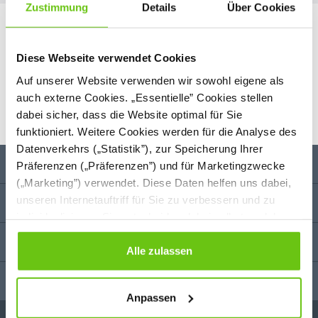
Zustimmung
Details
Über Cookies
Unsere Marken
Diese Webseite verwendet Cookies
Auf unserer Website verwenden wir sowohl eigene als
auch externe Cookies. „Essentielle” Cookies stellen
dabei sicher, dass die Website optimal für Sie
funktioniert. Weitere Cookies werden für die Analyse des
Datenverkehrs („Statistik”), zur Speicherung Ihrer
Unternehmen
Präferenzen („Präferenzen”) und für Marketingzwecke
(„Marketing”) verwendet. Diese Daten helfen uns dabei,
unseren Internetauftriff für Sie zu verbessern und zu
Anregungen
individualisieren. Sie entscheiden dabei selbst, welche
Cookies Sie erlauben. Verweigern Sie Ihre Zustimmung,
Kundenbetreuung
wählen Sie „Alle ablehnen” – in diesem Fall werden nur
Alle zulassen
Daten verarbeitet, die für den Besuch unserer Website
Kontakt
absolut notwendig sind. Sie können Ihre Auswahl zudem
Anpassen
jederzeit ändern, indem Sie auf die Schaltfläche unten