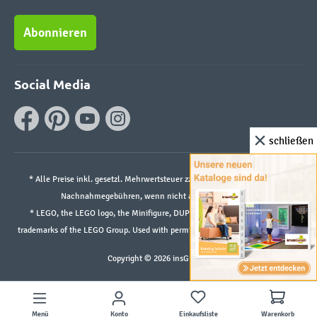
Abonnieren
Social Media
schließen
* Alle Preise inkl. gesetzl. Mehrwertsteuer zzgl.
Versandkosten
und ggf.
Nachnahmegebühren, wenn nicht anders angegeben.
* LEGO, the LEGO logo, the Minifigure, DUPLO, and the SPIKE logo are
trademarks of the LEGO Group. Used with permission. ©2026 The LEGO Group
Copyright © 2026 insGraf.de
Menü
Konto
Einkaufsliste
Warenkorb