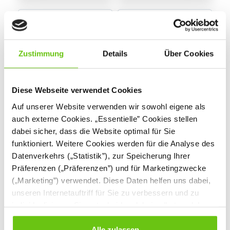
Zustimmung
Details
Über Cookies
Diese Webseite verwendet Cookies
Auf unserer Website verwenden wir sowohl eigene als
Bücherregal -
Bücherkiste Flora
auch externe Cookies. „Essentielle” Cookies stellen
Igelchen
dabei sicher, dass die Website optimal für Sie
099250J
098423
Produktnummer:
Produktnummer:
funktioniert. Weitere Cookies werden für die Analyse des
Datenverkehrs („Statistik”), zur Speicherung Ihrer
459,90 €
134,90 €
Präferenzen („Präferenzen”) und für Marketingzwecke
(„Marketing”) verwendet. Diese Daten helfen uns dabei,
unseren Internetauftriff für Sie zu verbessern und zu
individualisieren. Sie entscheiden dabei selbst, welche
Cookies Sie erlauben. Verweigern Sie Ihre Zustimmung,
wählen Sie „Alle ablehnen” – in diesem Fall werden nur
Alle zulassen