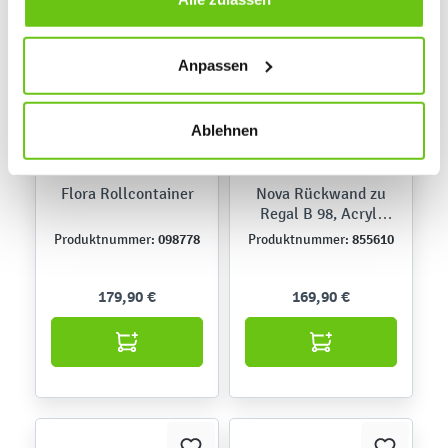
Daten verarbeitet, die für den Besuch unserer Website
absolut notwendig sind. Sie können Ihre Auswahl zudem
Anpassen
jederzeit ändern, indem Sie auf die Schaltfläche unten
links klicken. Weitere Informationen zur Datennutzung
finden Sie in unseren
Datenschutzrichtlinien
.
Ablehnen
Flora Rollcontainer
Nova Rückwand zu
Regal B 98, Acryl-
Spiegel
098778
855610
Produktnummer:
Produktnummer:
179,90 €
169,90 €