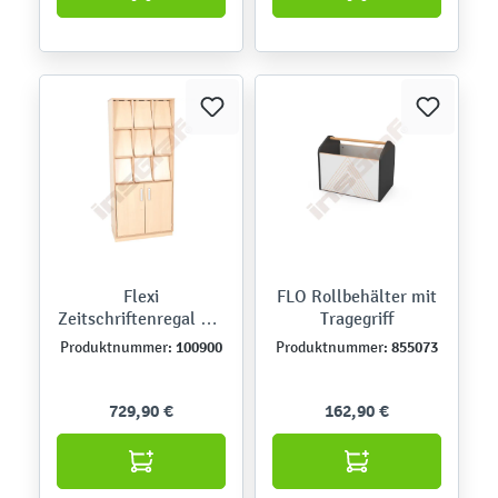
Flexi
FLO Rollbehälter mit
Zeitschriftenregal mit
Tragegriff
Schrank
100900
855073
Produktnummer:
Produktnummer:
729,90 €
162,90 €