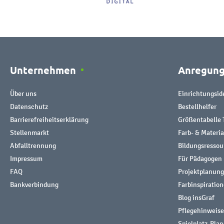
Unternehmen
Anregun
Über uns
Einrichtungsid
Datenschutz
Bestellhelfer
Barrierefreiheitserklärung
Größentabelle 
Stellenmarkt
Farb- & Materi
Abfalltrennung
Bildungsresso
Impressum
Für Pädagogen
FAQ
Projektplanung
Bankverbindung
Farbinspiratio
Blog insGraf
Pflegehinweise
Spielplatz-Plan