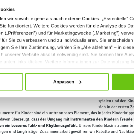
Blasinstrum
Cookies
Die Entwicklung von 
n wir sowohl eigene als auch externe Cookies. „Essentielle” Coo
Lebensjahren an auf
Sie funktioniert. Weitere Cookies werden für die Analyse des Dat
Idee ist es, Kinder 
en („Präferenzen”) und für Marketingzwecke („Marketing”) verwe
Kindergarten oder 
ff für Sie zu verbessern und zu individualisieren. Sie entscheiden
ihre Gefühle ausd
Online-Shop bietet 
gern Sie Ihre Zustimmung, wählen Sie „Alle ablehnen” – in dies
Mundharmonikas
. 
uch unserer Website absolut notwendig sind. Sie können Ihre Aus
häufigen Gebrauch u
he unten links klicken. Weitere Informationen zur Datennutzung f
Sie können sicher s
haben, dank denen 
haben. Sie sind in 
Anpassen
bemalt, die für Kle
Die Materialien, di
enthalten keine sch
spielen und den Kin
sich in der ersten 
rumente für Kinder sind ein untrennbares Element, das in jeder Kinderkripp
der Umgang mit Instrumenten den Kindern Freude an
 davon überzeugt, dass
n ein besseres Takt- und Rhythmusgefühl
. Unsere Kinderblasinstrumente s
ngen und langfristiger Zusammenarbeit gewähren wir Rabatte und Nachläs