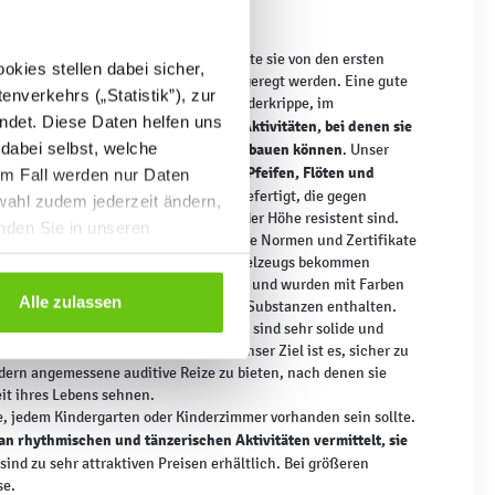
ente für Kinder
Kindern ist sehr wichtig, deshalb sollte sie von den ersten
kies stellen dabei sicher,
 vielfältige Weise unterstützt und angeregt werden. Eine gute
enverkehrs („Statistik”), zur
der Musik auszusetzen, sei es in der Kinderkrippe, im
ndet. Diese Daten helfen uns
Kinder lieben musikalische Aktivitäten, bei denen sie
zu Hause.
 dabei selbst, welche
rücken und Spannungen und Stress abbauen können
. Unser
Blasinstrumente
Pfeifen, Flöten und
u.a.
. Hier finden Sie
em Fall werden nur Daten
Sie sind aus sehr soliden Materialien gefertigt, die gegen
wahl zudem jederzeit ändern,
nd äußere Einflüsse wie Stürze aus der Höhe resistent sind.
inden Sie in unseren
ein, dass die angebotenen Produkte alle Normen und Zertifikate
sie den Namen des sicheren Kinderspielzeugs bekommen
lebhaften, kindlichen Farben erhältlich und wurden mit Farben
Alle zulassen
inkinder sicher sind und keine giftigen Substanzen enthalten.
e für die Produktion verwendet wurden, sind sehr solide und
arfen Enden und kleinen Elemente. Unser Ziel ist es, sicher zu
dern angemessene auditive Reize zu bieten, nach denen sie
Zeit ihres Lebens sehnen.
e, jedem Kindergarten oder Kinderzimmer vorhanden sein sollte.
 rhythmischen und tänzerischen Aktivitäten vermittelt, sie
ind zu sehr attraktiven Preisen erhältlich. Bei größeren
se.