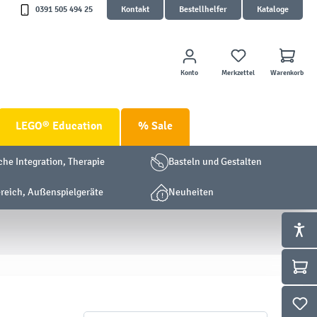
0391 505 494 25
Kontakt
Bestellhelfer
Kataloge
Konto
Merkzettel
Warenkorb
LEGO® Education
% Sale
che Integration, Therapie
Basteln und Gestalten
eich, Außenspielgeräte
Neuheiten