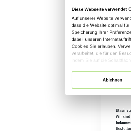
Diese Webseite verwendet 
Auf unserer Website verwende
dass die Website optimal für 
Speicherung Ihrer Präferenz
dabei, unseren Internetauftri
Cookies Sie erlauben. Verwei
verarbeitet, die für den Bes
indem Sie auf die Schaltfläc
Datenschutzrichtlinien
.
Ablehnen
Blasinst
Wir sind
bekomme
Bestellu