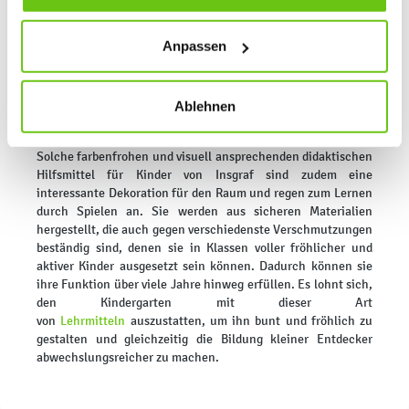
Daten verarbeitet, die für den Besuch unserer Website
oder beim Umgang mit der Uhr.
Thematische Tafeln helfen
dabei, die Welt zu entdecken, fördern das räumliche
absolut notwendig sind. Sie können Ihre Auswahl zudem
Anpassen
Vorstellungsvermögen und erweitern den Wortschatz. Da sie
jederzeit ändern, indem Sie auf die Schaltfläche unten
in großen Formaten erhältlich sind, können sie auch bei der
links klicken. Weitere Informationen zur Datennutzung
Arbeit mit größeren Kindergruppen eingesetzt werden. Sie
finden Sie in unseren
Datenschutzrichtlinien
.
können zudem als Element von Spielen, Rätseln und anderen
Ablehnen
Aktivitäten dienen, die die Entwicklung wichtiger
Fähigkeiten bei Kindern fördern.
Solche farbenfrohen und visuell ansprechenden didaktischen
Hilfsmittel für Kinder von Insgraf sind zudem eine
interessante Dekoration für den Raum und regen zum Lernen
durch Spielen an. Sie werden aus sicheren Materialien
hergestellt, die auch gegen verschiedenste Verschmutzungen
beständig sind, denen sie in Klassen voller fröhlicher und
aktiver Kinder ausgesetzt sein können. Dadurch können sie
ihre Funktion über viele Jahre hinweg erfüllen. Es lohnt sich,
den Kindergarten mit dieser Art
von
Lehrmitteln
auszustatten, um ihn bunt und fröhlich zu
gestalten und gleichzeitig die Bildung kleiner Entdecker
abwechslungsreicher zu machen.