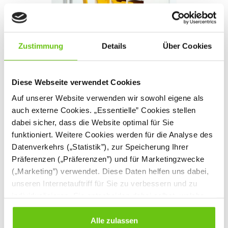
Zustimmung
Details
Über Cookies
Lerntafeln für Kinder im Kindergarten
Diese Webseite verwendet Cookies
Auf unserer Website verwenden wir sowohl eigene als
Die in dieser Kategorie befindlichen Lerntafeln
für
Kindergärten
sind praktische didaktische Hilfsmittel, die
auch externe Cookies. „Essentielle” Cookies stellen
für jüngere Kinder bestimmt sind. Man kann sie an der Wand
dabei sicher, dass die Website optimal für Sie
auf Augenhöhe der Kinder anbringen, sodass die
funktioniert. Weitere Cookies werden für die Analyse des
Kindergartenkinder, indem sie sie täglich betrachten, sich
Datenverkehrs („Statistik”), zur Speicherung Ihrer
Wissen zu verschiedensten Themen auf die natürlichste
Präferenzen („Präferenzen”) und für Marketingzwecke
Weise aneignen – nämlich durch angeborene Neugier und
Beobachtungsgabe.
(„Marketing”) verwendet. Diese Daten helfen uns dabei,
Die von uns angebotenen Lerntafeln für Kinder können
unseren Internetauftriff für Sie zu verbessern und zu
Lehrkräften bei der Durchführung von Unterrichtseinheiten
individualisieren. Sie entscheiden dabei selbst, welche
als Unterstützung dienen und behandeln vielfältige
Cookies Sie erlauben. Verweigern Sie Ihre Zustimmung,
Einige der Tafeln helfen beim Erlernen
Themenbereiche.
wählen Sie „Alle ablehnen” – in diesem Fall werden nur
Alle zulassen
englischer Wörter, andere beim Erlernen von Buchstaben