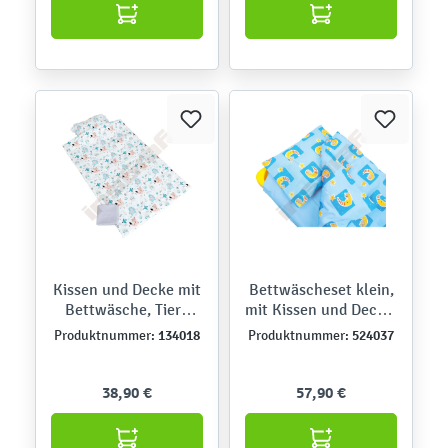
Kissen und Decke mit
Bettwäscheset klein,
Bettwäsche, Tiere
mit Kissen und Decke,
grau-blau
blau
134018
524037
Produktnummer:
Produktnummer:
38,90 €
57,90 €