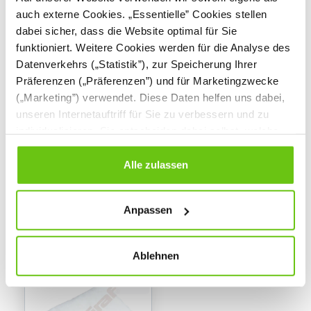
auch externe Cookies. „Essentielle” Cookies stellen
dabei sicher, dass die Website optimal für Sie
funktioniert. Weitere Cookies werden für die Analyse des
Datenverkehrs („Statistik”), zur Speicherung Ihrer
Präferenzen („Präferenzen”) und für Marketingzwecke
(„Marketing”) verwendet. Diese Daten helfen uns dabei,
Matratzenschutz,
Matratzenschutz,
groß
klein
unseren Internetauftriff für Sie zu verbessern und zu
individualisieren. Sie entscheiden dabei selbst, welche
134014
134012
Produktnummer:
Produktnummer:
Cookies Sie erlauben. Verweigern Sie Ihre Zustimmung,
wählen Sie „Alle ablehnen” – in diesem Fall werden nur
Alle zulassen
17,90 €
14,90 €
Daten verarbeitet, die für den Besuch unserer Website
absolut notwendig sind. Sie können Ihre Auswahl zudem
Anpassen
jederzeit ändern, indem Sie auf die Schaltfläche unten
links klicken. Weitere Informationen zur Datennutzung
finden Sie in unseren
Datenschutzrichtlinien
.
Ablehnen