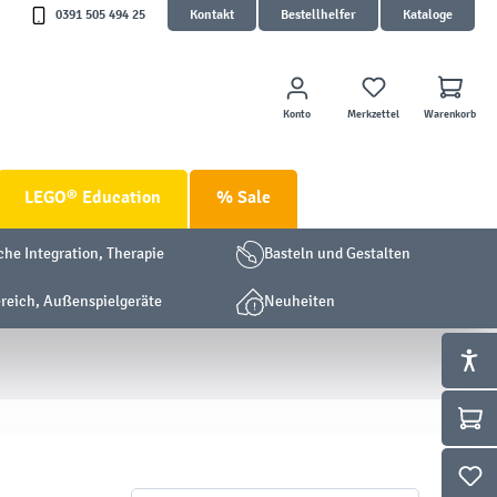
0391 505 494 25
Kontakt
Bestellhelfer
Kataloge
Konto
Merkzettel
Warenkorb
LEGO® Education
% Sale
che Integration, Therapie
Basteln und Gestalten
eich, Außenspielgeräte
Neuheiten