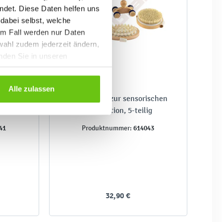
ndet. Diese Daten helfen uns
 dabei selbst, welche
em Fall werden nur Daten
wahl zudem jederzeit ändern,
inden Sie in unseren
Alle zulassen
n -
Massageset zur sensorischen
Stimulation, 5-teilig
41
614043
Produktnummer:
32,90 €