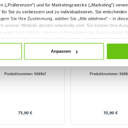
en („Präferenzen”) und für Marketingzwecke („Marketing”) verwe
ff für Sie zu verbessern und zu individualisieren. Sie entscheiden
gern Sie Ihre Zustimmung, wählen Sie „Alle ablehnen” – in dies
uch unserer Website absolut notwendig sind. Sie können Ihre Aus
he unten links klicken. Weitere Informationen zur Datennutzung f
Anpassen
eschwerungskissen - Blatt
Beschwerungskisse
Schildkröte
519347
5193
Produktnummer:
Produktnummer:
75,90 €
35,90 €