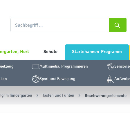
ergarten, Hort
Schule
Startchancen-Programm
pielzeug
Multimedia, Programmieren
Sensoris
cken
Sport und Bewegung
Außenber
ng im Kindergarten
Tasten und Fühlen
Beschwerungselemente