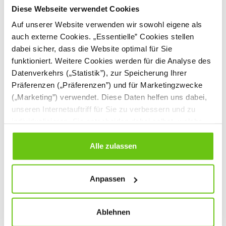
Diese Webseite verwendet Cookies
Auf unserer Website verwenden wir sowohl eigene als
auch externe Cookies. „Essentielle” Cookies stellen
dabei sicher, dass die Website optimal für Sie
funktioniert. Weitere Cookies werden für die Analyse des
Datenverkehrs („Statistik”), zur Speicherung Ihrer
Präferenzen („Präferenzen”) und für Marketingzwecke
(„Marketing”) verwendet. Diese Daten helfen uns dabei,
unseren Internetauftriff für Sie zu verbessern und zu
individualisieren. Sie entscheiden dabei selbst, welche
Behälter Jasmine auf
Behälter Jasmine, 33
Rollen, 26 l,
l, transparent
Cookies Sie erlauben. Verweigern Sie Ihre Zustimmung,
transparent
825033
825015
wählen Sie „Alle ablehnen” – in diesem Fall werden nur
Alle zulassen
Produktnummer:
Produktnummer:
Daten verarbeitet, die für den Besuch unserer Website
absolut notwendig sind. Sie können Ihre Auswahl zudem
15,90 €
14,90 €
Anpassen
jederzeit ändern, indem Sie auf die Schaltfläche unten
links klicken. Weitere Informationen zur Datennutzung
finden Sie in unseren
Datenschutzrichtlinien
.
Ablehnen