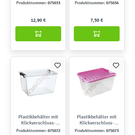
Deckel, Mini, 8 l
075033
075034
Produktnummer:
Produktnummer:
12,90 €
7,50 €
Plastikbehälter mit
Plastikbehälter mit
Klickverschluss-
Klickverschluss-
Deckel, Midi, 15 l
Deckel, Maxi, 30 l
075072
075073
Produktnummer:
Produktnummer: