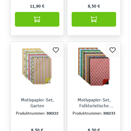
11,90 €
8,50 €
Motivpapier-Set,
Motivpapier-Set,
Garten
Folkloristische
Muster
300222
300233
Produktnummer:
Produktnummer:
8,50 €
8,50 €