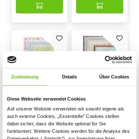
Zustimmung
Details
Über Cookies
Motivpapier-Set,
Motivpapier-Set,
Romantische Muster
Metallicfarben-
Diese Webseite verwendet Cookies
Motive
300239
300483
Produktnummer:
Produktnummer:
Auf unserer Website verwenden wir sowohl eigene als
auch externe Cookies. „Essentielle” Cookies stellen
8,50 €
8,90 €
dabei sicher, dass die Website optimal für Sie
funktioniert. Weitere Cookies werden für die Analyse des
Datenverkehrs („Statistik”), zur Speicherung Ihrer