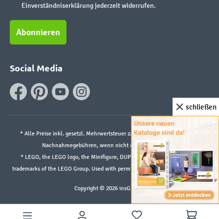
Einverständniserklärung jederzeit widerrufen.
Abonnieren
Social Media
schließen
* Alle Preise inkl. gesetzl. Mehrwertsteuer zzgl.
Versandkosten
und ggf.
Nachnahmegebühren, wenn nicht anders angegeben.
* LEGO, the LEGO logo, the Minifigure, DUPLO, and the SPIKE logo are
trademarks of the LEGO Group. Used with permission. ©2026 The LEGO Group
Copyright © 2026 insGraf.de