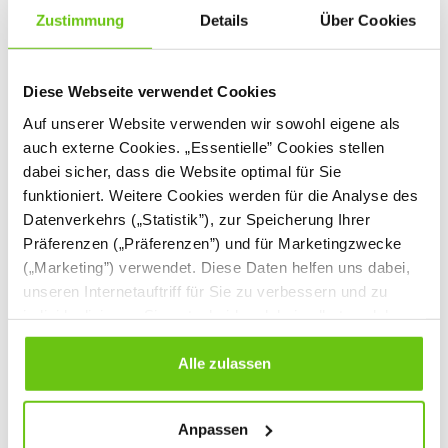
Zustimmung
Details
Über Cookies
Diese Webseite verwendet Cookies
Auf unserer Website verwenden wir sowohl eigene als
auch externe Cookies. „Essentielle” Cookies stellen
dabei sicher, dass die Website optimal für Sie
funktioniert. Weitere Cookies werden für die Analyse des
Datenverkehrs („Statistik”), zur Speicherung Ihrer
Präferenzen („Präferenzen”) und für Marketingzwecke
(„Marketing”) verwendet. Diese Daten helfen uns dabei,
unseren Internetauftriff für Sie zu verbessern und zu
individualisieren. Sie entscheiden dabei selbst, welche
Cookies Sie erlauben. Verweigern Sie Ihre Zustimmung,
Puppen und Masken für das
wählen Sie „Alle ablehnen” – in diesem Fall werden nur
Alle zulassen
Schultheater
Daten verarbeitet, die für den Besuch unserer Website
absolut notwendig sind. Sie können Ihre Auswahl zudem
Kindertheater erfreut sich großer Beliebtheit sowohl bei
Anpassen
jederzeit ändern, indem Sie auf die Schaltfläche unten
kleinen Schöpfern als auch bei den Zuschauern. Eine