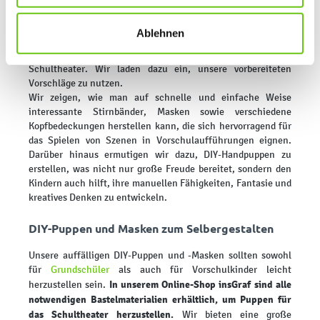
links klicken. Weitere Informationen zur Datennutzung
zusätzliche Attraktion für jüngere Schüler kann das
finden Sie in unseren
Datenschutzrichtlinien
.
eigenhändige Herstellen von Puppen und Handpuppen für
Ablehnen
später aufgeführte Szenen sein. insGraf bietet eine große
Auswahl an Möbeln für Themen-Spielecken wie das
Schultheater. Wir laden dazu ein, unsere vorbereiteten
Vorschläge zu nutzen.
Wir zeigen, wie man auf schnelle und einfache Weise
interessante Stirnbänder, Masken sowie verschiedene
Kopfbedeckungen herstellen kann, die sich hervorragend für
das Spielen von Szenen in Vorschulaufführungen eignen.
Darüber hinaus ermutigen wir dazu, DIY-Handpuppen zu
erstellen, was nicht nur große Freude bereitet, sondern den
Kindern auch hilft, ihre manuellen Fähigkeiten, Fantasie und
kreatives Denken zu entwickeln.
DIY-Puppen und Masken zum Selbergestalten
Unsere auffälligen DIY-Puppen und -Masken sollten sowohl
für
Grundschüler
als auch für Vorschulkinder leicht
In unserem Online-Shop insGraf sind alle
herzustellen sein.
notwendigen Bastelmaterialien erhältlich, um Puppen für
das Schultheater herzustellen.
Wir bieten eine große