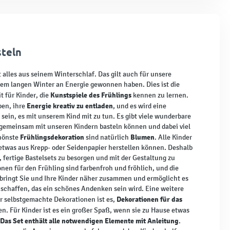
steln
 alles aus seinem Winterschlaf. Das gilt auch für unsere
nem langen Winter an Energie gewonnen haben. Dies ist die
Kunstspiele des Frühlings
t für Kinder, die
kennen zu lernen.
Energie kreativ zu entladen
ben, ihre
, und es wird eine
 sein, es mit unserem Kind mit zu tun. Es gibt viele wunderbare
 gemeinsam mit unseren Kindern basteln können und dabei viel
Frühlingsdekoration
Blumen
hönste
sind natürlich
. Alle Kinder
 etwas aus Krepp- oder Seidenpapier herstellen können. Deshalb
e, fertige Bastelsets zu besorgen und mit der Gestaltung zu
nen für den Frühling sind farbenfroh und fröhlich, und die
bringt Sie und Ihre Kinder näher zusammen und ermöglicht es
 schaffen, das ein schönes Andenken sein wird. Eine weitere
Dekorationen für das
ür selbstgemachte Dekorationen ist es,
n. Für Kinder ist es ein großer Spaß, wenn sie zu Hause etwas
Das Set enthält alle notwendigen Elemente mit Anleitung
.