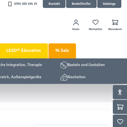
0391 505 494 25
Kontakt
Bestellhelfer
Kataloge
Konto
Merkzettel
Warenkorb
LEGO® Education
% Sale
che Integration, Therapie
Basteln und Gestalten
eich, Außenspielgeräte
Neuheiten