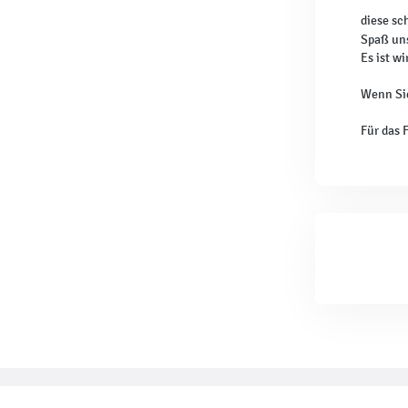
diese sc
Spaß uns
Es ist w
Wenn Sie
Für das 