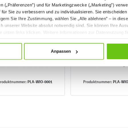
en („Präferenzen”) und für Marketingzwecke („Marketing”) verwe
ff für Sie zu verbessern und zu individualisieren. Sie entscheiden
gern Sie Ihre Zustimmung, wählen Sie „Alle ablehnen” – in dies
uch unserer Website absolut notwendig sind. Sie können Ihre Aus
he unten links klicken. Weitere Informationen zur Datennutzung f
Anpassen
Bunte Blumen - Händchen
Glückwunschkarte „E
PLA-WIO-0001
PLA-WIO
roduktnummer:
Produktnummer: