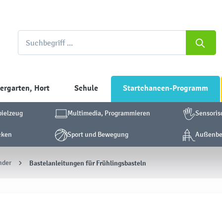
ergarten, Hort
Schule
Startchancen-Programm
pielzeug
Multimedia, Programmieren
Sensoris
cken
Sport und Bewegung
Außenber
nder
Bastelanleitungen für Frühlingsbasteln