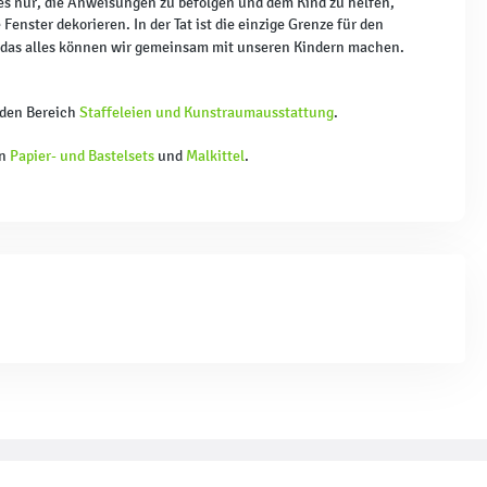
es nur, die Anweisungen zu befolgen und dem Kind zu helfen,
enster dekorieren. In der Tat ist die einzige Grenze für den
 das alles können wir gemeinsam mit unseren Kindern machen.
 den Bereich
Staffeleien und Kunstraumausstattung
.
en
Papier- und Bastelsets
und
Malkittel
.