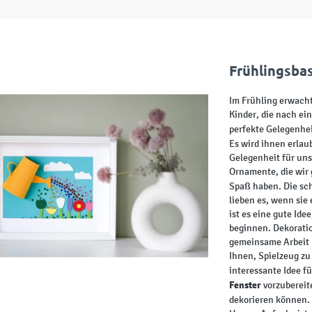
Frühlingsba
Im Frühling erwacht
Kinder, die nach ei
perfekte Gelegenhei
Es wird ihnen erlau
Gelegenheit für uns
Ornamente, die wir
Spaß haben. Die sc
lieben es, wenn sie
ist es eine gute Ide
beginnen. Dekoratio
gemeinsame Arbeit 
Ihnen, Spielzeug zu
interessante Idee f
Fenster
vorzubereite
dekorieren können.