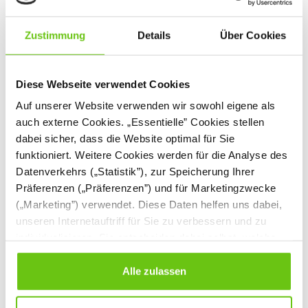
Zustimmung
Details
Über Cookies
Diese Webseite verwendet Cookies
Auf unserer Website verwenden wir sowohl eigene als
auch externe Cookies. „Essentielle” Cookies stellen
dabei sicher, dass die Website optimal für Sie
Abdeckung für
Eck-Ballbad, ohne
funktioniert. Weitere Cookies werden für die Analyse des
Ballbad Regenbogen
Bälle, weiß
Datenverkehrs („Statistik”), zur Speicherung Ihrer
855408
855409
855406
Produktnummer:
Produktnummer:
Präferenzen („Präferenzen”) und für Marketingzwecke
(„Marketing”) verwendet. Diese Daten helfen uns dabei,
40,90 €
734,90 €
unseren Internetauftriff für Sie zu verbessern und zu
individualisieren. Sie entscheiden dabei selbst, welche
Cookies Sie erlauben. Verweigern Sie Ihre Zustimmung,
wählen Sie „Alle ablehnen” – in diesem Fall werden nur
Alle zulassen
Daten verarbeitet, die für den Besuch unserer Website
absolut notwendig sind. Sie können Ihre Auswahl zudem