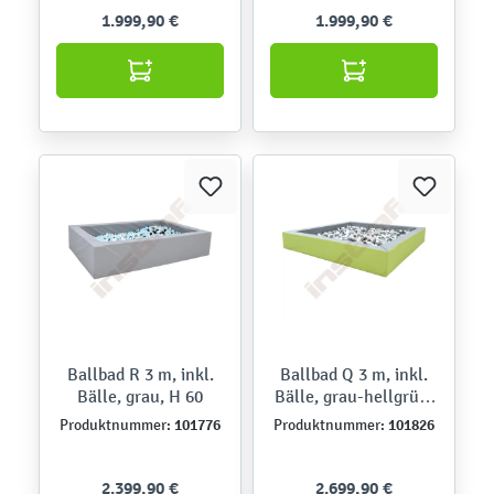
1.999,90 €
1.999,90 €
Ballbad R 3 m, inkl.
Ballbad Q 3 m, inkl.
Bälle, grau, H 60
Bälle, grau-hellgrün,
H 45
101776
101826
Produktnummer:
Produktnummer:
2.399,90 €
2.699,90 €