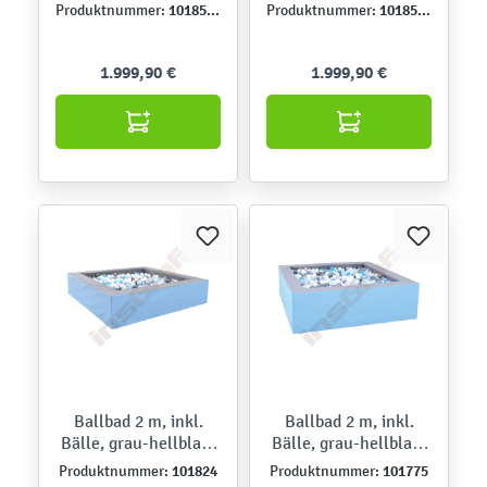
inkl. Bälle
Farbwechsel, inkl.
101856N
101857N
Produktnummer:
Produktnummer:
Bälle
1.999,90 €
1.999,90 €
Ballbad 2 m, inkl.
Ballbad 2 m, inkl.
Bälle, grau-hellblau,
Bälle, grau-hellblau,
H 45
H 60
101824
101775
Produktnummer:
Produktnummer: