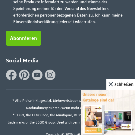
seine Produkte informiert zu werden und stimme der
Speicherung meiner für den Versand des Newsletters
erforderlichen personenbezogenen Daten zu. Ich kann meine
Einverständniserklärung jederzeit widerrufen.
Abonnieren
Social Media
schließen
* Alle Preise inkl. gesetzl. Mehrwertsteuer zzgl.
Versandkosten
und ggf.
Nachnahmegebühren, wenn nicht anders angegeben.
* LEGO, the LEGO logo, the Minifigure, DUPLO, and the SPIKE logo are
trademarks of the LEGO Group. Used with permission. ©2026 The LEGO Group
Copyright © 2026 insGraf.de