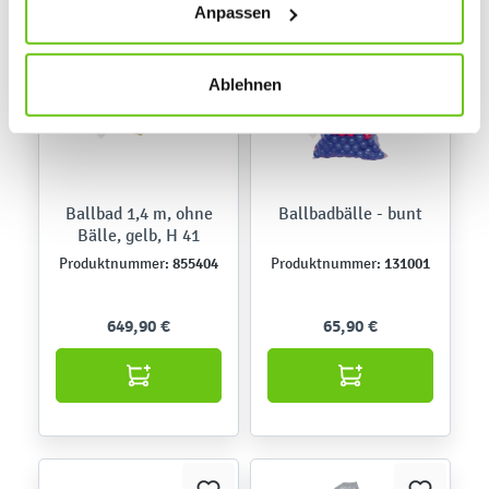
Anpassen
jederzeit ändern, indem Sie auf die Schaltfläche unten
links klicken. Weitere Informationen zur Datennutzung
finden Sie in unseren
Datenschutzrichtlinien
.
Ablehnen
Ballbad 1,4 m, ohne
Ballbadbälle - bunt
Bälle, gelb, H 41
855404
131001
Produktnummer:
Produktnummer:
649,90 €
65,90 €