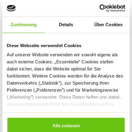
Teile
556013
038050
Produktnummer:
Produktnummer:
Zustimmung
Details
Über Cookies
13,90 €
5,90 €
Diese Webseite verwendet Cookies
Auf unserer Website verwenden wir sowohl eigene als
auch externe Cookies. „Essentielle” Cookies stellen
%
dabei sicher, dass die Website optimal für Sie
funktioniert. Weitere Cookies werden für die Analyse des
Datenverkehrs („Statistik”), zur Speicherung Ihrer
Präferenzen („Präferenzen”) und für Marketingzwecke
(„Marketing”) verwendet. Diese Daten helfen uns dabei,
unseren Internetauftriff für Sie zu verbessern und zu
individualisieren. Sie entscheiden dabei selbst, welche
Cookies Sie erlauben. Verweigern Sie Ihre Zustimmung,
Feuerwehr mit
Baufahrzeug - mit
wählen Sie „Alle ablehnen” – in diesem Fall werden nur
Alle zulassen
Signalanlage
Geräusch