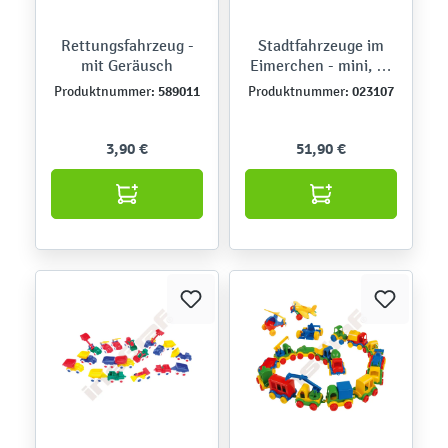
Rettungsfahrzeug -
Stadtfahrzeuge im
mit Geräusch
Eimerchen - mini, 20
Stck.
589011
023107
Produktnummer:
Produktnummer:
3,90 €
51,90 €