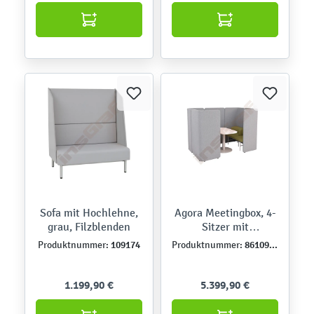
Sofa mit Hochlehne,
Agora Meetingbox, 4-
grau, Filzblenden
Sitzer mit
freistehendem Tisch
109174
861098-1
Produktnummer:
Produktnummer:
1.199,90 €
5.399,90 €