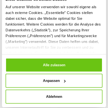
Auf unserer Website verwenden wir sowohl eigene als
auch externe Cookies. „Essentielle” Cookies stellen
dabei sicher, dass die Website optimal für Sie
funktioniert. Weitere Cookies werden für die Analyse des
Datenverkehrs („Statistik”), zur Speicherung Ihrer
Präferenzen („Präferenzen”) und für Marketingzwecke
(„Marketing”) verwendet. Diese Daten helfen uns dabei,
unseren Internetauftriff für Sie zu verbessern und zu
individualisieren. Sie entscheiden dabei selbst, welche
Treehouse mit
Treehouse mit
Cookies Sie erlauben. Verweigern Sie Ihre Zustimmung,
Rückwand,
Rückwand, mint
wählen Sie „Alle ablehnen” – in diesem Fall werden nur
Alle zulassen
marineblau
834263-E
834262-E
Produktnummer:
Produktnummer:
Daten verarbeitet, die für den Besuch unserer Website
absolut notwendig sind. Sie können Ihre Auswahl zudem
7.499,90 €
7.499,90 €
Anpassen
jederzeit ändern, indem Sie auf die Schaltfläche unten
links klicken. Weitere Informationen zur Datennutzung
finden Sie in unseren
Datenschutzrichtlinien
.
Ablehnen