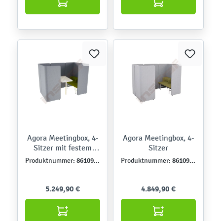
Agora Meetingbox, 4-
Agora Meetingbox, 4-
Sitzer mit festem
Sitzer
Tisch
861097-1
861096-1
Produktnummer:
Produktnummer:
5.249,90 €
4.849,90 €