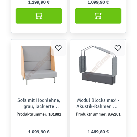
1.199,90 €
1.099,90 €
Sofa mit Hochlehne,
Modul Blocks maxi -
grau, lackierte
Akustik-Rahmen mit
Blenden
Sitz (Blocks Set 8)
101881
834261
Produktnummer:
Produktnummer:
1.099,90 €
1.469,80 €