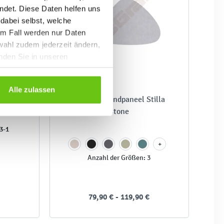
ndet. Diese Daten helfen uns
 dabei selbst, welche
em Fall werden nur Daten
wahl zudem jederzeit ändern,
inden Sie in unseren
Alle zulassen
O, mit
Akustik-Wandpaneel Stilla
Stone
3-1
+
Anzahl der Größen: 3
-
79,90 € - 119,90 €