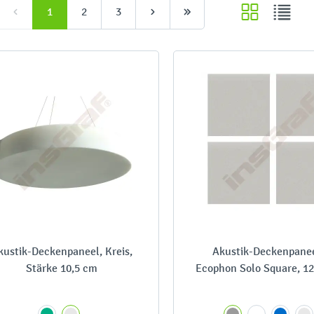
1
2
3
kustik-Deckenpaneel, Kreis,
Akustik-Deckenpanee
Stärke 10,5 cm
Ecophon Solo Square, 12
cm, 4 Stck., mit Kla