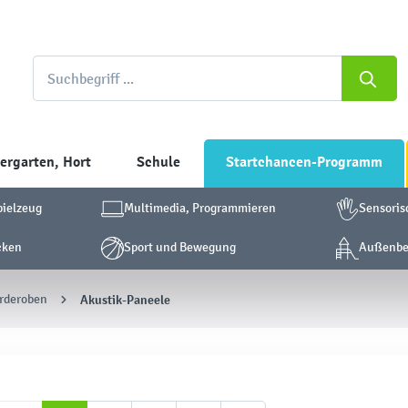
ergarten, Hort
Schule
Startchancen-Programm
pielzeug
Multimedia, Programmieren
Sensoris
cken
Sport und Bewegung
Außenber
rderoben
Akustik-Paneele