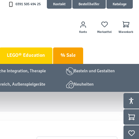
0391 505 494 25
Kontakt
Bestellhelfer
Kataloge
Konto
Merkzettel
Warenkorb
LEGO® Education
% Sale
che Integration, Therapie
Basteln und Gestalten
eich, Außenspielgeräte
Neuheiten