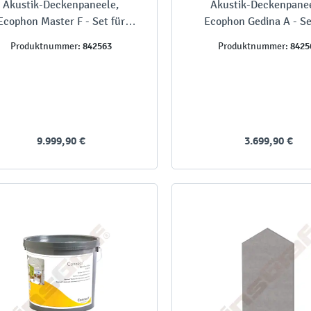
Akustik-Deckenpaneele,
Akustik-Deckenpanee
Ecophon Master F - Set für
Ecophon Gedina A - Se
Räume bis 75 m²
Räume bis 50 m²
842563
8425
Produktnummer:
Produktnummer:
9.999,90 €
3.699,90 €