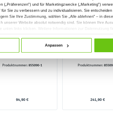
en („Präferenzen”) und für Marketingzwecke („Marketing”) verwe
ff für Sie zu verbessern und zu individualisieren. Sie entscheiden
gern Sie Ihre Zustimmung, wählen Sie „Alle ablehnen” – in dies
uch unserer Website absolut notwendig sind. Sie können Ihre Aus
he unten links klicken. Weitere Informationen zur Datennutzung f
Anpassen
ustik-Wandpaneele FLO, mit
Akustik-Wandpaneele FL
Bahamabezug, B
Bahamabezug, E
855090-1
85509
Produktnummer:
Produktnummer:
94,90 €
241,90 €