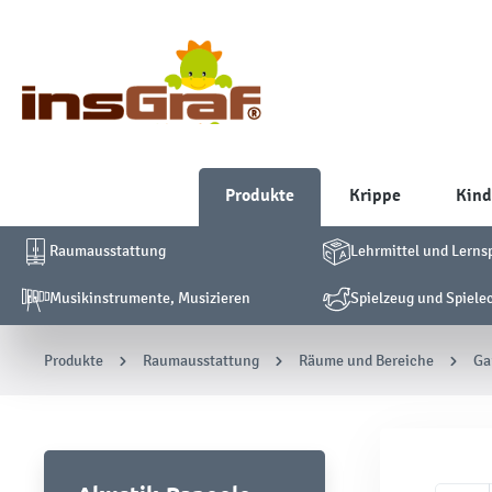
Produkte
Krippe
Kind
Raumausstattung
Lehrmittel und Lerns
Musikinstrumente, Musizieren
Spielzeug und Spiele
Produkte
Raumausstattung
Räume und Bereiche
Ga