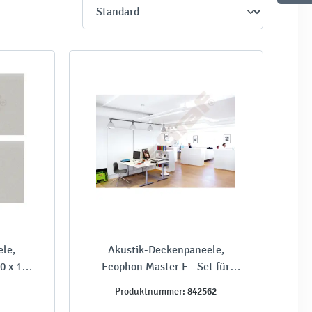
le,
Akustik-Deckenpaneele,
0 x 120
Ecophon Master F - Set für
mmern
Räume bis 50 m²
842562
Produktnummer: