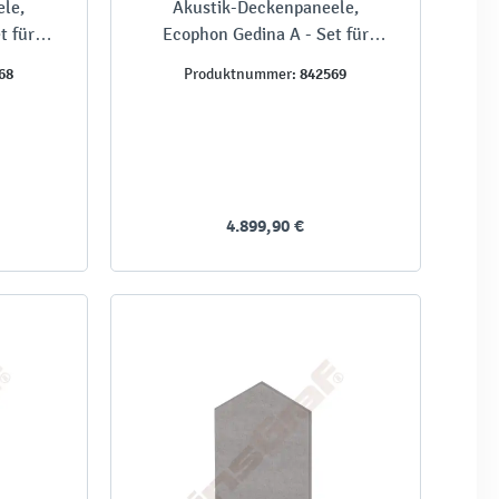
le,
Akustik-Deckenpaneele,
t für
Ecophon Gedina A - Set für
Räume bis 75 m²
68
842569
Produktnummer:
4.899,90 €