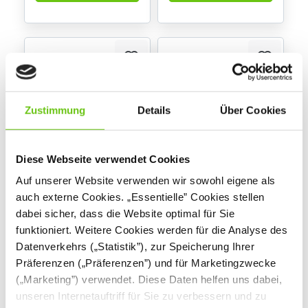
Zustimmung
Details
Über Cookies
Diese Webseite verwendet Cookies
Sitzecke Paolo mit
Sitzecke Paolo mit
Auf unserer Website verwenden wir sowohl eigene als
Schränken, außen,
Schränken, innen,
auch externe Cookies. „Essentielle” Cookies stellen
Blau-Beige-Töne
Grün-Braun-Töne
dabei sicher, dass die Website optimal für Sie
(Quadro 153)
(Quadro 139)
funktioniert. Weitere Cookies werden für die Analyse des
1.679,20 €
1.303,20 €
Datenverkehrs („Statistik”), zur Speicherung Ihrer
Präferenzen („Präferenzen”) und für Marketingzwecke
(„Marketing”) verwendet. Diese Daten helfen uns dabei,
unseren Internetauftriff für Sie zu verbessern und zu