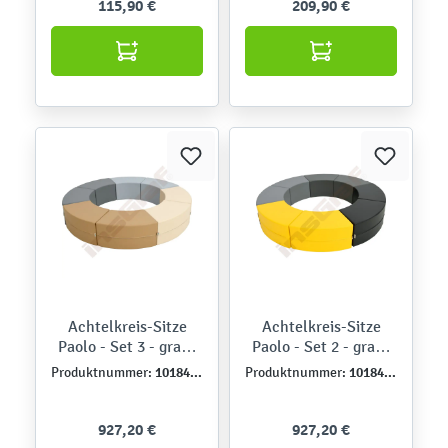
115,90 €
209,90 €
Achtelkreis-Sitze
Achtelkreis-Sitze
Paolo - Set 3 - grau-
Paolo - Set 2 - grau-
beige
gelb
101842PU
101841PU
Produktnummer:
Produktnummer:
927,20 €
927,20 €