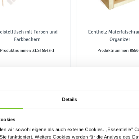
eistelltisch mit Farben und
Echtholz Materialschra
Farbbechern
Organizer
ZEST5543-1
8556
Produktnummer:
Produktnummer:
479,90 €
491,10 €
909,90 €
drigster Preis der letzten 30 Tage
Details
vor Anwendung der
491,10 €
Preisermäßigung:
Cookies
n wir sowohl eigene als auch externe Cookies. „Essentielle” Coo
Sie funktioniert. Weitere Cookies werden für die Analyse des Dat