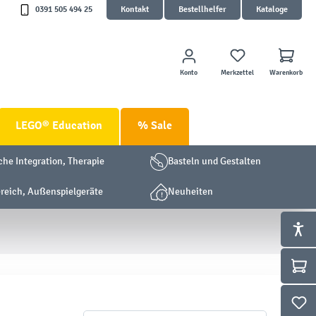
0391 505 494 25
Kontakt
Bestellhelfer
Kataloge
Konto
Merkzettel
Warenkorb
LEGO® Education
% Sale
che Integration, Therapie
Basteln und Gestalten
eich, Außenspielgeräte
Neuheiten