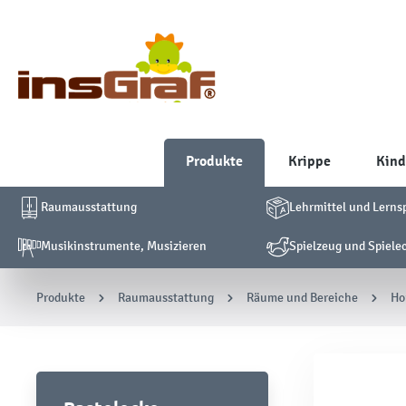
Produkte
Krippe
Kind
Raumausstattung
Lehrmittel und Lerns
Musikinstrumente, Musizieren
Spielzeug und Spiele
Produkte
Raumausstattung
Räume und Bereiche
Ho