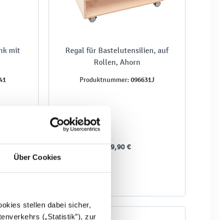
nk mit
Regal für Bastelutensilien, auf
Rollen, Ahorn
41
096631J
Produktnummer:
419,90 €
Über Cookies
kies stellen dabei sicher,
enverkehrs („Statistik”), zur