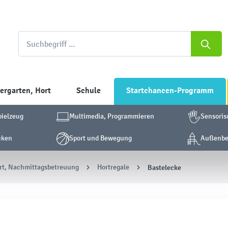
ergarten, Hort
Schule
Startchancen-Programm
pielzeug
Multimedia, Programmieren
Sensoris
cken
Sport und Bewegung
Außenber
rt, Nachmittagsbetreuung
Hortregale
Bastelecke