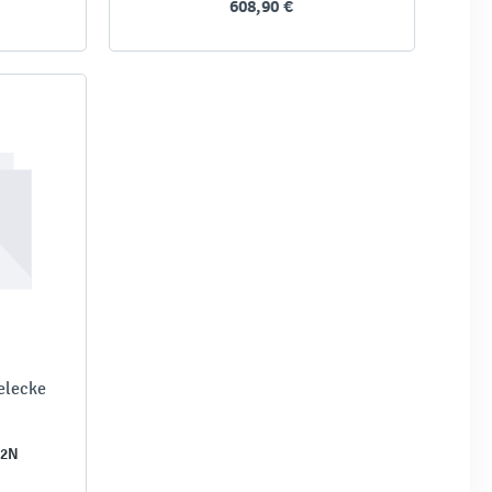
608,90 €
elecke
42N