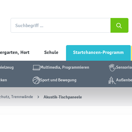
ergarten, Hort
Schule
Startchancen-Programm
pielzeug
Multimedia, Programmieren
Sensoris
cken
Sport und Bewegung
Außenber
chutz, Trennwände
Akustik-Tischpaneele