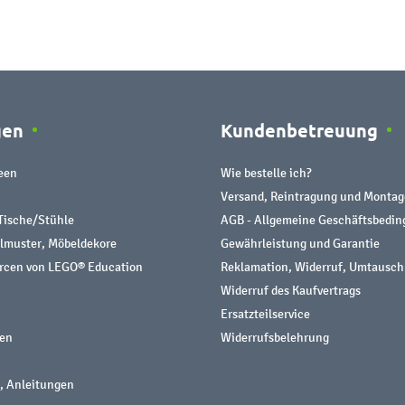
gen
Kundenbetreuung
een
Wie bestelle ich?
Versand, Reintragung und Montag
Tische/Stühle
AGB - Allgemeine Geschäftsbedi
almuster, Möbeldekore
Gewährleistung und Garantie
urcen von LEGO® Education
Reklamation, Widerruf, Umtausch
Widerruf des Kaufvertrags
Ersatzteilservice
nen
Widerrufsbelehrung
, Anleitungen