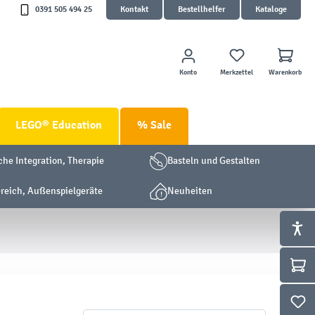
0391 505 494 25
Kontakt
Bestellhelfer
Kataloge
Konto
Merkzettel
Warenkorb
LEGO® Education
% Sale
che Integration, Therapie
Basteln und Gestalten
eich, Außenspielgeräte
Neuheiten