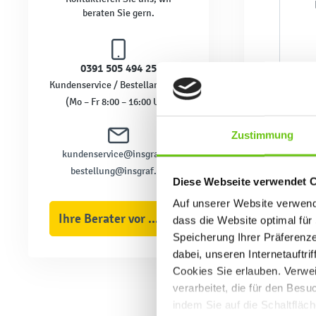
beraten Sie gern.
0391 505 494 25
Kundenservice / Bestellannahme
(Mo – Fr 8:00 – 16:00 Uhr)
Zustimmung
kundenservice@insgraf.de
bestellung@insgraf.de
Diese Webseite verwendet 
Auf unserer Website verwende
Ihre Berater vor Ort
dass die Website optimal für 
Speicherung Ihrer Präferenz
dabei, unseren Internetauftri
Cookies Sie erlauben. Verwei
verarbeitet, die für den Bes
indem Sie auf die Schaltfläc