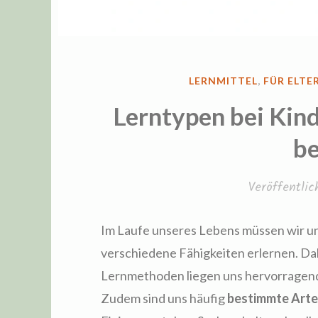
VERÖFFENTLICHT
LERNMITTEL
,
FÜR ELTE
IN
Lerntypen bei Kind
be
Veröffentli
Im Laufe unseres Lebens müssen wir u
verschiedene Fähigkeiten erlernen. Dab
Lernmethoden liegen uns hervorragend,
Zudem sind uns häufig
bestimmte Arten