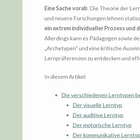
Eine Sache vorab
: Die Theorie der Ler
und neuere Forschungen lehnen statisc
ein extrem individueller Prozess und 
Allerdings kann es Pädagogen sowie den
„Archetypen“ und eine kritische Auseina
Lernpräferenzen zu entdecken und effe
In diesem Artikel:
Die verschiedenen Lerntypen be
Der visuelle Lerntyp
Der auditive Lerntyp
Der motorische Lerntyp
Der kommunikative Lernty