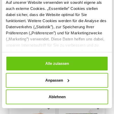
Auf unserer Website verwenden wir sowohl eigene als
auch externe Cookies. „Essentielle” Cookies stellen
dabei sicher, dass die Website optimal für Sie
funktioniert. Weitere Cookies werden für die Analyse des
Datenverkehrs („Statistik”), zur Speicherung Ihrer
Präferenzen („Präferenzen”) und für Marketingzwecke
(„Marketing”) verwendet. Diese Daten helfen uns dabei,
Spielmatte - Stadt,
Spielmatte -
unseren Internetauftriff für Sie zu verbessern und zu
quadratisch
Dschungel,
individualisieren. Sie entscheiden dabei selbst, welche
quadratisch
607022
607023
Produktnummer:
Produktnummer:
Cookies Sie erlauben. Verweigern Sie Ihre Zustimmung,
wählen Sie „Alle ablehnen” – in diesem Fall werden nur
Alle zulassen
19,90 €
19,90 €
Daten verarbeitet, die für den Besuch unserer Website
absolut notwendig sind. Sie können Ihre Auswahl zudem
Anpassen
jederzeit ändern, indem Sie auf die Schaltfläche unten
links klicken. Weitere Informationen zur Datennutzung
finden Sie in unseren
Datenschutzrichtlinien
.
Ablehnen