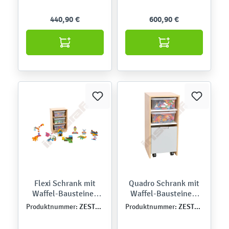
440,90 €
600,90 €
Flexi Schrank mit
Quadro Schrank mit
Waffel-Bausteinen
Waffel-Bausteinen,
Mini
Ahorn Jylland
ZEST5414
ZEST5490
Produktnummer:
Produktnummer: