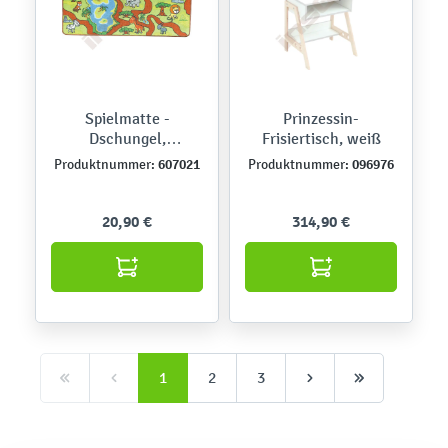
Spielmatte -
Prinzessin-
Dschungel,
Frisiertisch, weiß
rechteckig
607021
096976
Produktnummer:
Produktnummer:
20,90 €
314,90 €
1
2
3