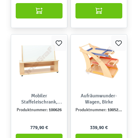
Mobiler
Aufräumwunder-
Staffeleischrank,
Wagen, Birke
breit
100626
100520B
Produktnummer:
Produktnummer:
779,90 €
339,90 €