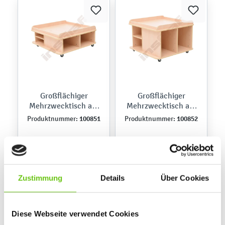
Großflächiger
Großflächiger
Mehrzwecktisch auf
Mehrzwecktisch auf
Rollen, quadratisch,
Rollen, quadratisch,
100851
100852
Produktnummer:
Produktnummer:
H 37, Ahorn Jylland
H 57, Ahorn Jylland
314,90 €
356,90 €
Zustimmung
Details
Über Cookies
Diese Webseite verwendet Cookies