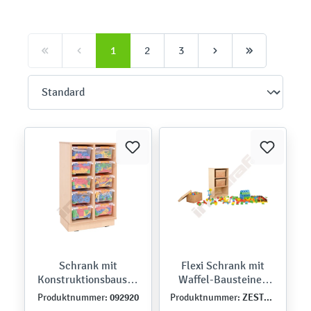
1
2
3
Schrank mit
Flexi Schrank mit
Konstruktionsbaustei
Waffel-Bausteinen
nen
Standard
092920
ZEST5415
Produktnummer:
Produktnummer: