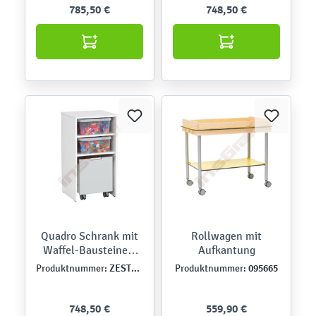
785,50 €
748,50 €
Quadro Schrank mit
Rollwagen mit
Waffel-Bausteinen,
Aufkantung
weiß
ZEST5490W
095665
Produktnummer:
Produktnummer:
748,50 €
559,90 €