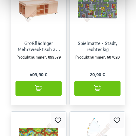
Großflächiger
Spielmatte - Stadt,
Mehrzwecktisch auf
rechteckig
Rollen, rechteckig, H
099579
607020
Produktnummer:
Produktnummer:
57, Ahorn Jylland
409,90 €
20,90 €