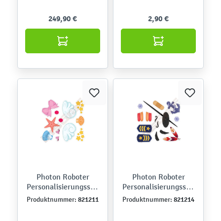
249,90 €
2,90 €
Photon Roboter
Photon Roboter
Personalisierungsstic
Personalisierungsstic
ker, Wasserwesen
ker, Held
821211
821214
Produktnummer:
Produktnummer: