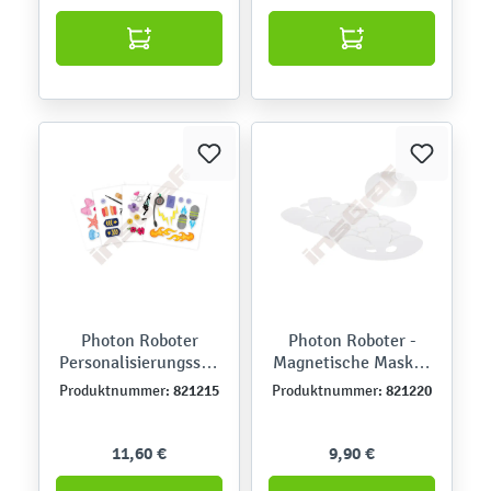
Photon Roboter
Photon Roboter -
Personalisierungsstic
Magnetische Masken
ker, 4er-Set
- DIY zum
821215
821220
Produktnummer:
Produktnummer:
Selbstgestalten
11,60 €
9,90 €