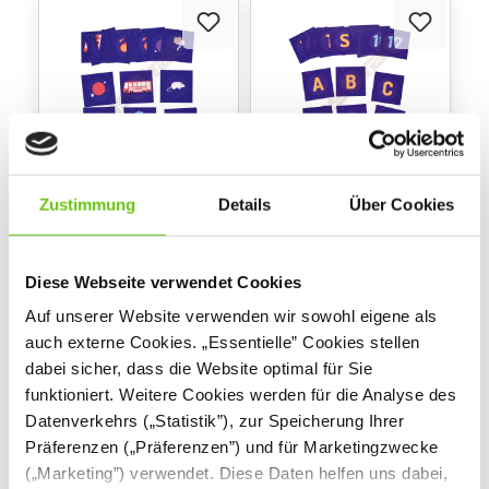
Zustimmung
Details
Über Cookies
Befehlskarten-Set für
Befehlskarten-Set für
den Photon Roboter,
den Photon Roboter,
für
Alphabet und Zahlen
821210DE
821208DE
Produktnummer:
Produktnummer:
Unterrichtsszenarien
Diese Webseite verwendet Cookies
Teil A
Auf unserer Website verwenden wir sowohl eigene als
11,90 €
11,90 €
auch externe Cookies. „Essentielle” Cookies stellen
dabei sicher, dass die Website optimal für Sie
funktioniert. Weitere Cookies werden für die Analyse des
Datenverkehrs („Statistik”), zur Speicherung Ihrer
Präferenzen („Präferenzen”) und für Marketingzwecke
(„Marketing”) verwendet. Diese Daten helfen uns dabei,