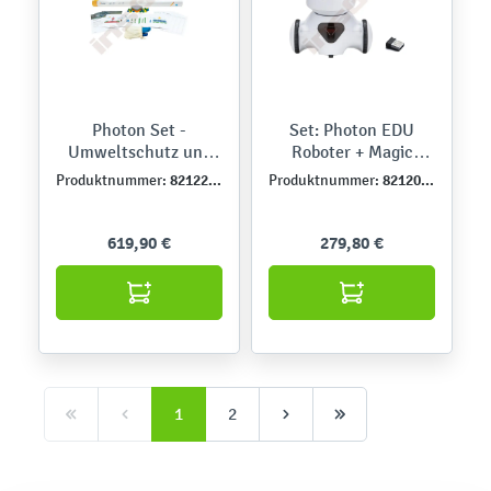
Photon Set -
Set: Photon EDU
Umweltschutz und
Roboter + Magic
Nachhaltige Energie
Dongle
821223DE
821209DE
Produktnummer:
Produktnummer:
619,90 €
279,80 €
1
2