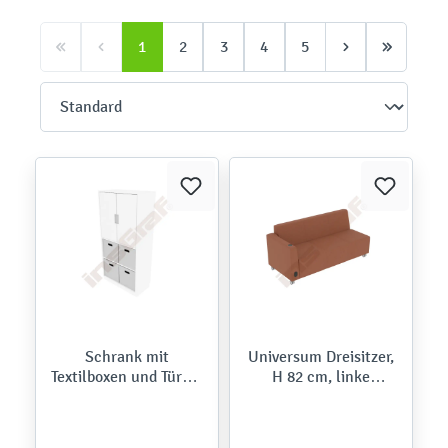
1
2
3
4
5
Schrank mit
Universum Dreisitzer,
Textilboxen und Türen,
H 82 cm, linke
B 79, H 164 -
Armlehne niedrig, mit
weiß/grau (Quadro
Mediaport, auf
101-180°)
Rollen,Roccia