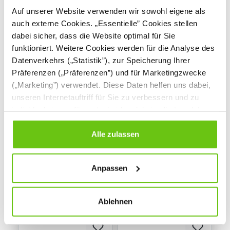
Auf unserer Website verwenden wir sowohl eigene als
auch externe Cookies. „Essentielle” Cookies stellen
dabei sicher, dass die Website optimal für Sie
funktioniert. Weitere Cookies werden für die Analyse des
Datenverkehrs („Statistik”), zur Speicherung Ihrer
Präferenzen („Präferenzen”) und für Marketingzwecke
(„Marketing”) verwendet. Diese Daten helfen uns dabei,
Universum Einsitzer,
Universum Zweisitzer,
unseren Internetauftriff für Sie zu verbessern und zu
H 82 cm, linke
H 82 cm, 2 niedrige
individualisieren. Sie entscheiden dabei selbst, welche
Armlehne niedrig, mit
Armlehnen, rechts
Cookies Sie erlauben. Verweigern Sie Ihre Zustimmung,
Mediaport, auf
mit Mediaport, auf
wählen Sie „Alle ablehnen” – in diesem Fall werden nur
Alle zulassen
Rollen,Roccia
Rollen,Meditap
Daten verarbeitet, die für den Besuch unserer Website
952,90 €
1.162,90 €
absolut notwendig sind. Sie können Ihre Auswahl zudem
Anpassen
jederzeit ändern, indem Sie auf die Schaltfläche unten
links klicken. Weitere Informationen zur Datennutzung
finden Sie in unseren
Datenschutzrichtlinien
.
Ablehnen