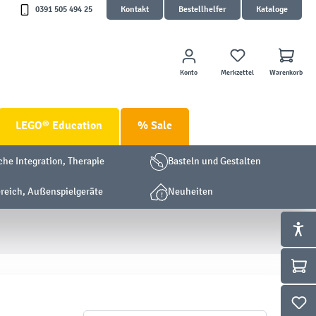
0391 505 494 25
Kontakt
Bestellhelfer
Kataloge
Konto
Merkzettel
Warenkorb
LEGO® Education
% Sale
che Integration, Therapie
Basteln und Gestalten
eich, Außenspielgeräte
Neuheiten