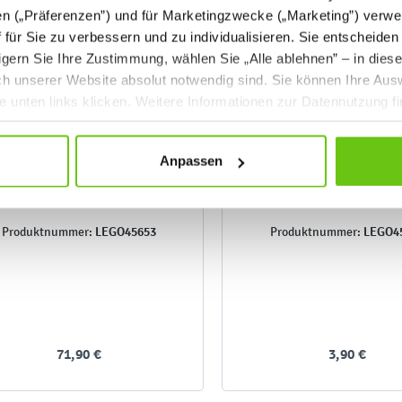
en („Präferenzen”) und für Marketingzwecke („Marketing”) verwe
ff für Sie zu verbessern und zu individualisieren. Sie entscheiden
gern Sie Ihre Zustimmung, wählen Sie „Alle ablehnen” – in dies
uch unserer Website absolut notwendig sind. Sie können Ihre Aus
he unten links klicken. Weitere Informationen zur Datennutzung f
Anpassen
LEGO® Education
LEGO® Education
Naturwissenschaften 11+ –
Naturwissenschafte
Farbsensor
Netzkabel
LEGO45653
LEGO4
Produktnummer:
Produktnummer:
71,90 €
3,90 €