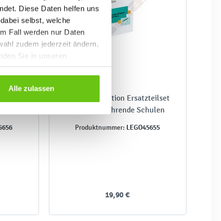
ndet. Diese Daten helfen uns
 dabei selbst, welche
em Fall werden nur Daten
wahl zudem jederzeit ändern,
inden Sie in unseren
Alle zulassen
LEGO® Education Ersatzteilset
n –
für weiterführende Schulen
5656
LEGO45655
Produktnummer:
19,90 €