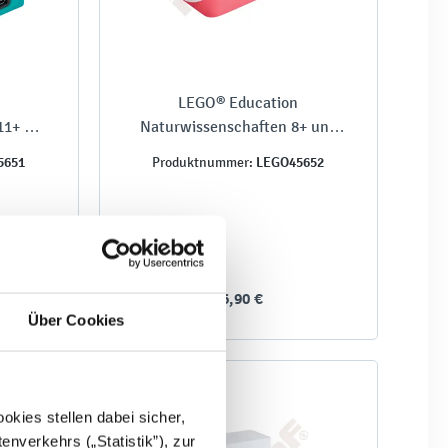
LEGO® Education
1+ –
Naturwissenschaften 8+ und
11+ – Steuergerät
5651
LEGO45652
Produktnummer:
76,90 €
Über Cookies
kies stellen dabei sicher,
enverkehrs („Statistik”), zur