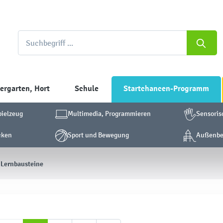
ergarten, Hort
Schule
Startchancen-Programm
pielzeug
Multimedia, Programmieren
Sensoris
cken
Sport und Bewegung
Außenber
 Lernbausteine