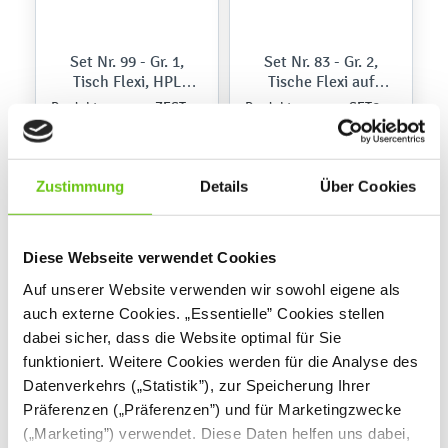
Set Nr. 99 - Gr. 1,
Set Nr. 83 - Gr. 2,
Tisch Flexi, HPL
Tische Flexi auf
Buche, mit Stühlen,
Rollen, HPL-Buche,
ZEST5422
SET6262
Produktnummer:
Produktnummer:
SH 26 cm
mit Stühlen
Christoph, Buche, SH
31 cm
761,40 €
1.944,20 €
Zustimmung
Details
Über Cookies
Diese Webseite verwendet Cookies
Auf unserer Website verwenden wir sowohl eigene als
auch externe Cookies. „Essentielle” Cookies stellen
dabei sicher, dass die Website optimal für Sie
funktioniert. Weitere Cookies werden für die Analyse des
Datenverkehrs („Statistik”), zur Speicherung Ihrer
Präferenzen („Präferenzen”) und für Marketingzwecke
(„Marketing”) verwendet. Diese Daten helfen uns dabei,