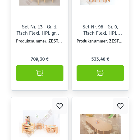
Set Nr. 13 - Gr. 1,
Set Nr. 98 - Gr. 0,
Tisch Flexi, HPL grün,
Tisch Flexi, HPL
mit Stühlen Philip,
Buche, mit Stühlen,
ZEST5200
ZEST5421
Produktnummer:
Produktnummer:
SH 26 cm
SH 21 cm
709,30 €
533,40 €