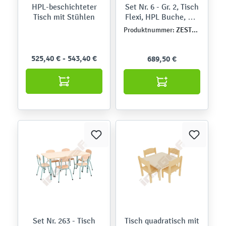
HPL-beschichteter
Set Nr. 6 - Gr. 2, Tisch
Tisch mit Stühlen
Flexi, HPL Buche, mit
Stühlen, Sitzhöhe 31
ZEST5079
Produktnummer:
cm
525,40 € - 543,40 €
689,50 €
Set Nr. 263 - Tisch
Tisch quadratisch mit