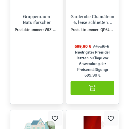
Gruppenraum
Garderobe Chamäleon
Naturforscher
6, leise schließend,
Ahorn Jylland, Grün-
WIZ-PRZ-QU-0019
QP64299
Produktnummer:
Produktnummer:
Blau-Töne -
aufgebaut (SET6207S
- B-Ware)
699,90 €
775,30 €
Niedrigster Preis der
letzten 30 Tage vor
Anwendung der
Preisermäßigung:
699,90 €