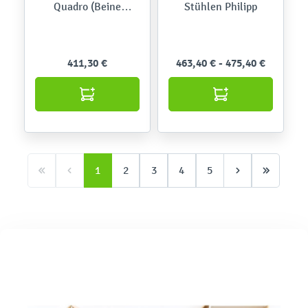
Quadro (Beine
Stühlen Philipp
eisblau) mit Stühlen
Bambino
411,30 €
463,40 € - 475,40 €
1
2
3
4
5