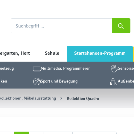
ergarten, Hort
Schule
Startchancen-Programm
pielzeug
Multimedia, Programmieren
Sensoris
cken
Sport und Bewegung
Außenber
ollektionen, Möbelausstattung
Kollektion Quadro