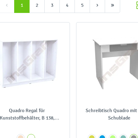
1
2
3
4
5
Quadro Regal für
Schreibtisch Quadro mit 
Kunststoffbehälter, B 138,
Schublade
vierreihig