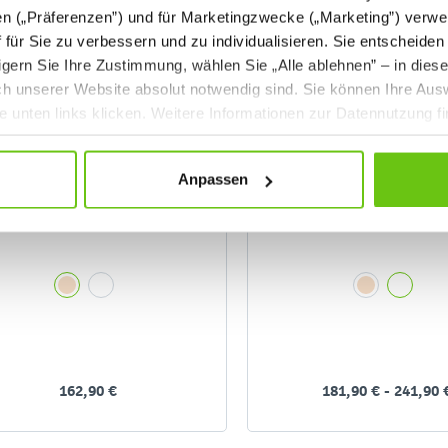
en („Präferenzen”) und für Marketingzwecke („Marketing”) verwe
ff für Sie zu verbessern und zu individualisieren. Sie entscheiden
gern Sie Ihre Zustimmung, wählen Sie „Alle ablehnen” – in dies
uch unserer Website absolut notwendig sind. Sie können Ihre Aus
he unten links klicken. Weitere Informationen zur Datennutzung f
Anpassen
Quadro Regal S für
Garderobenregal Qu
Kunststoffbehälter, B 70,
zweireihig
162,90 €
181,90 € - 241,90 