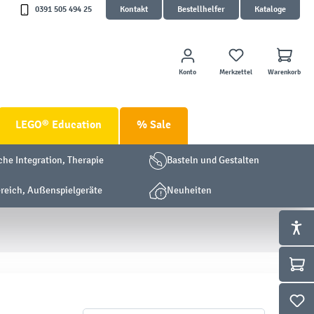
0391 505 494 25
Kontakt
Bestellhelfer
Kataloge
Konto
Merkzettel
Warenkorb
LEGO® Education
% Sale
che Integration, Therapie
Basteln und Gestalten
eich, Außenspielgeräte
Neuheiten