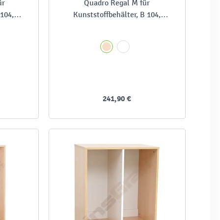
ür
Quadro Regal M für
 104,
Kunststoffbehälter, B 104,
dreireihig
241,90 €