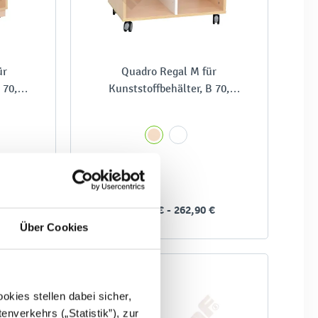
ür
Quadro Regal M für
 70,
Kunststoffbehälter, B 70,
zweireihig
220,90 € - 262,90 €
Über Cookies
kies stellen dabei sicher,
enverkehrs („Statistik”), zur