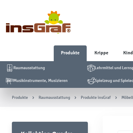
Produkte
Krippe
Kind
Raumausstattung
Lehrmittel und Lerns
Musikinstrumente, Musizieren
Spielzeug und Spiele
Produkte
Raumausstattung
Produkte insGraf
Möbelk