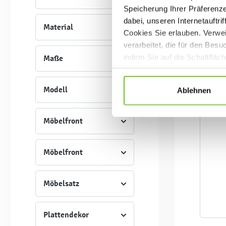
Speicherung Ihrer Präferenz
dabei, unseren Internetauftri
Material
Cookies Sie erlauben. Verwei
verarbeitet, die für den Bes
indem Sie auf die Schaltfläc
Maße
Datenschutzrichtlinien
.
Modell
Ablehnen
Möbelfront
Möbelfront
Möbelsatz
Plattendekor