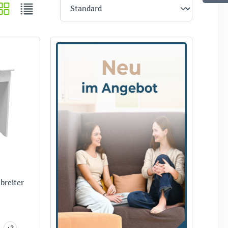
breiter
+2