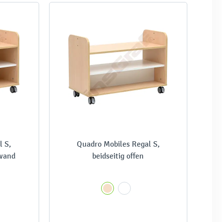
l S,
Quadro Mobiles Regal S,
kwand
beidseitig offen