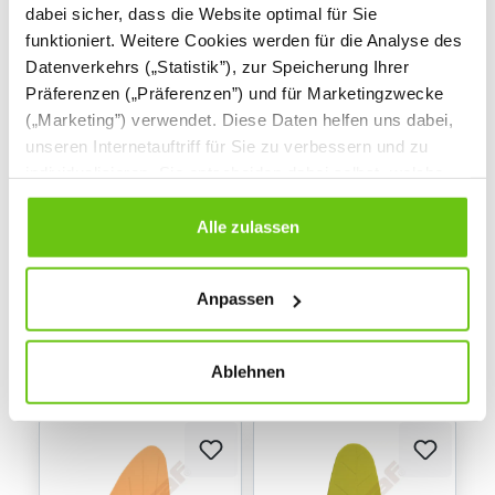
dabei sicher, dass die Website optimal für Sie
funktioniert. Weitere Cookies werden für die Analyse des
Datenverkehrs („Statistik”), zur Speicherung Ihrer
Präferenzen („Präferenzen”) und für Marketingzwecke
(„Marketing”) verwendet. Diese Daten helfen uns dabei,
unseren Internetauftriff für Sie zu verbessern und zu
Akustik-Trennwand
Akustik-Trennwand
individualisieren. Sie entscheiden dabei selbst, welche
Arborea Line 4
Arborea Line 3
Cookies Sie erlauben. Verweigern Sie Ihre Zustimmung,
wählen Sie „Alle ablehnen” – in diesem Fall werden nur
Alle zulassen
Daten verarbeitet, die für den Besuch unserer Website
absolut notwendig sind. Sie können Ihre Auswahl zudem
309,90 €
409,90 €
Anpassen
jederzeit ändern, indem Sie auf die Schaltfläche unten
links klicken. Weitere Informationen zur Datennutzung
finden Sie in unseren
Datenschutzrichtlinien
.
Ablehnen