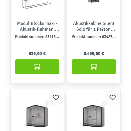
Modul Blocks maxi -
Akustikkabine Silent
Akustik-Rahmen,
Solo für 1 Person,
grau
grau
834158-1
834272DE
Produktnummer:
Produktnummer:
939,90 €
8.499,90 €